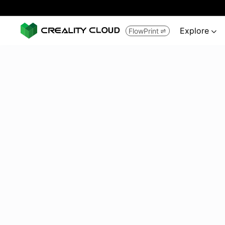
Explore
FlowPrint

