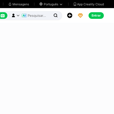
App Creality Cloud
Mensagens

Português






Entrar


