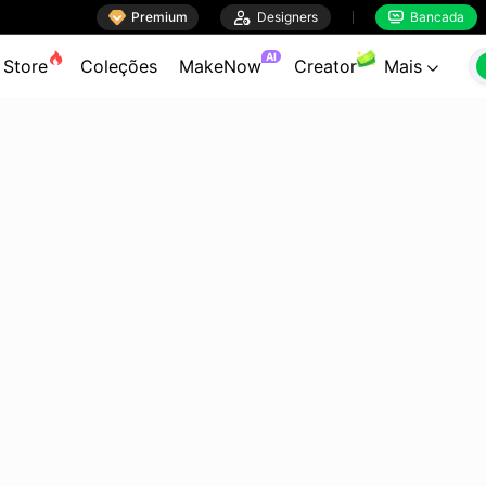

Premium

Designers
Bancada


AI
Store
Coleções
MakeNow
Creator
Mais
