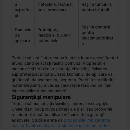
a
Netezime, textură,
Rășină turnabilă
suprafeț
post-procesare
pentru bijuterii
ei
Rășină dentară
Domeniu
Prototipuri,
pentru
de
medicale, bijuterii,
biocompatibilitat
aplicare
automobile
e
Trebuie să luați întotdeauna în considerare acești factori
atunci când selectați rășina potrivită. Proprietățile
mecanice și termice, rezistența chimică și finisarea
suprafeței joacă toate un rol. Domeniul de aplicare vă
ghidează, de asemenea, alegerea. Puteți testa diferite
materiale pentru a vedea care rășini răspund cel mai
bine nevoilor dumneavoastră.
Siguranță și manipulare
Trebuie să manipulați rășinile și materialele cu grijă.
Unele rășini pot provoca iritații ale pielii sau probleme
respiratorii dacă nu utilizați măsurile de siguranță
adecvate. Studiile arată că
procedurile îmbunătățite,
cum ar fi automatizarea și alarmele mai bune, reduc