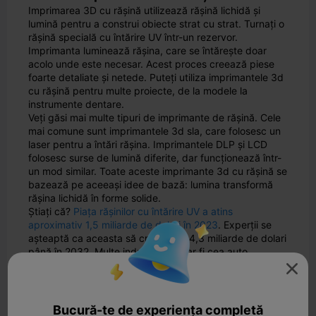
Imprimarea 3D cu rășină utilizează rășină lichidă și
lumină pentru a construi obiecte strat cu strat. Turnați o
rășină specială cu întărire UV într-un rezervor.
Imprimanta luminează rășina, care se întărește doar
acolo unde este necesar. Acest proces creează piese
foarte detaliate și netede. Puteți utiliza imprimantele 3d
cu rășină pentru multe proiecte, de la modele la
instrumente dentare.
Veți găsi mai multe tipuri de imprimante de rășină. Cele
mai comune sunt imprimantele 3d sla, care folosesc un
laser pentru a întări rășina. Imprimantele DLP și LCD
folosesc surse de lumină diferite, dar funcționează într-
un mod similar. Toate aceste imprimante 3d cu rășină se
bazează pe aceeași idee de bază: lumina transformă
rășina lichidă în forme solide.
Știați că?
Piața rășinilor cu întărire UV a atins
aproximativ 1,5 miliarde de dolari în 2023
. Experții se
așteaptă ca aceasta să crească la 4,3 miliarde de dolari
până în 2032. Multe industrii, cum ar fi cea auto,
aerospațială și medicală, folosesc acum imprimarea 3d

cu rășină pentru viteza și precizia sa.
Cum funcționează
Bucură-te de experiența completă
Când utilizați imprimantele 3d cu rășină, începeți prin a