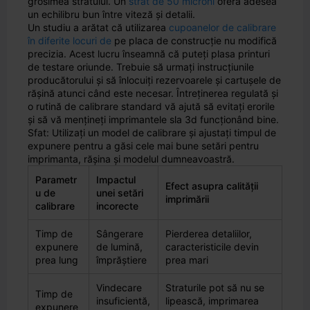
grosimea stratului. Un
strat de 50 microni
oferă adesea
un echilibru bun între viteză și detalii.
Un studiu a arătat că utilizarea
cupoanelor de calibrare
în diferite locuri de
pe placa de construcție nu modifică
precizia. Acest lucru înseamnă că puteți plasa printuri
de testare oriunde. Trebuie să urmați instrucțiunile
producătorului și să înlocuiți rezervoarele și cartușele de
rășină atunci când este necesar. Întreținerea regulată și
o rutină de calibrare standard vă ajută să evitați erorile
și să vă mențineți imprimantele sla 3d funcționând bine.
Sfat: Utilizați un model de calibrare și ajustați timpul de
expunere pentru a găsi cele mai bune setări pentru
imprimanta, rășina și modelul dumneavoastră.
Parametr
Impactul
Efect asupra calității
u de
unei setări
imprimării
calibrare
incorecte
Timp de
Sângerare
Pierderea detaliilor,
expunere
de lumină,
caracteristicile devin
prea lung
împrăștiere
prea mari
Vindecare
Straturile pot să nu se
Timp de
insuficientă,
lipească, imprimarea
expunere