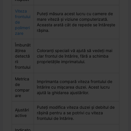
Viteza
Puteți măsura acest lucru cu camere de
frontului
mare viteză și viziune computerizată.
de
Aceasta arată cât de repede se întărește
polimeri
rășina.
zare
Îmbunăt
ățirea
Coloranți speciali vă ajută să vedeți mai
detectă
clar frontul de întărire, fără a schimba
rii
proprietățile imprimatului.
frontului
Metrica
Imprimanta compară viteza frontului de
de
întărire cu mișcarea duzei. Acest lucru
compar
ajută la ghidarea ajustărilor.
are
Puteți modifica viteza duzei și debitul de
Ajustări
rășină pentru a se potrivi cu viteza
active
frontului de întărire.
Indicato