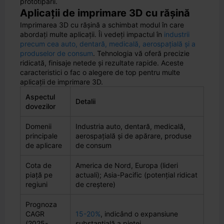
prototipării.
Aplicații de imprimare 3D cu rășină
Imprimarea 3D cu rășină a schimbat modul în care
abordați multe aplicații. Îi vedeți impactul în
industrii
precum cea auto, dentară, medicală, aerospațială și a
produselor de consum
. Tehnologia vă oferă precizie
ridicată, finisaje netede și rezultate rapide. Aceste
caracteristici o fac o alegere de top pentru multe
aplicații de imprimare 3D.
Aspectul
Detalii
dovezilor
Domenii
Industria auto, dentară, medicală,
principale
aerospațială și de apărare, produse
de aplicare
de consum
Cota de
America de Nord, Europa (lideri
piață pe
actuali); Asia-Pacific (potențial ridicat
regiuni
de creștere)
Prognoza
CAGR
15-20%
, indicând o expansiune
(2025-
substanțială a pieței