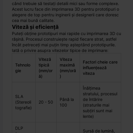
când trebuie să testați detalii mici sau forme complexe.
Acest lucru face din imprimarea 3D pentru prototipuri o
alegere de top pentru inginerii și designerii care doresc
cea mai bună calitate.
Viteză și eficiență
Puteți obține prototipuri mai rapide cu imprimarea 3D cu
rășină. Procesul construiește rapid fiecare strat, astfel
încât petreceți mai puțin timp așteptând prototipurile.
Iată o privire asupra vitezelor tipice de imprimare:
Viteză
Viteza
Factori cheie care
Tehnolo
tipică
maximă
influențează
gie
(mm/or
(mm/oră
viteza
ă)
)
Înălțimea
stratului, procesul
SLA
Până la
de întărire
(Stereoli
20 - 50
100
(straturile mai
tografie)
subțiri sunt mai
lente)
DLP
Sursă de lumină,