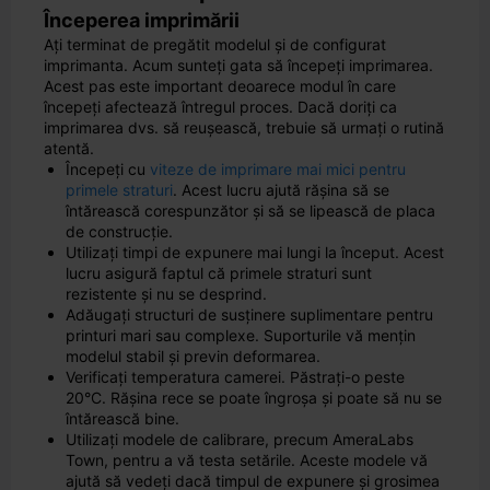
Începerea imprimării
Ați terminat de pregătit modelul și de configurat
imprimanta. Acum sunteți gata să începeți imprimarea.
Acest pas este important deoarece modul în care
începeți afectează întregul proces. Dacă doriți ca
imprimarea dvs. să reușească, trebuie să urmați o rutină
atentă.
Începeți cu
viteze de imprimare mai mici pentru
primele straturi
. Acest lucru ajută rășina să se
întărească corespunzător și să se lipească de placa
de construcție.
Utilizați timpi de expunere mai lungi la început. Acest
lucru asigură faptul că primele straturi sunt
rezistente și nu se desprind.
Adăugați structuri de susținere suplimentare pentru
printuri mari sau complexe. Suporturile vă mențin
modelul stabil și previn deformarea.
Verificați temperatura camerei. Păstrați-o peste
20°C. Rășina rece se poate îngroșa și poate să nu se
întărească bine.
Utilizați modele de calibrare, precum AmeraLabs
Town, pentru a vă testa setările. Aceste modele vă
ajută să vedeți dacă timpul de expunere și grosimea