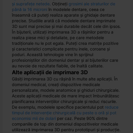
și suprafețe netede
. Obțineți
grosimi ale straturilor de
până la 16 microni
în modelele dentare, ceea ce
înseamnă că puteți realiza aparate și ghidaje dentare
precise. Studiile arată că modelele dentare imprimate
3D sunt mai precise și mai durabile decât cele din ipsos.
În bijuterii, utilizați imprimarea 3D a rășinilor pentru a
realiza piese mici și detaliate, pe care metodele
tradiționale nu le pot egala. Puteți crea matrițe pozitive
și caracteristici complicate pentru inele, coroane și
poduri. Această tehnologie vine în sprijinul
profesioniștilor din domeniul dentar și al bijuteriilor care
au nevoie de rezultate fiabile, de înaltă calitate.
Alte aplicații de imprimare 3D
Găsiți imprimarea 3D cu rășină în multe alte aplicații. În
domeniul medical, creați dispozitive medicale
personalizate, modele anatomice și ghiduri chirurgicale.
Aceste aplicații medicale de mare impact îmbunătățesc
planificarea intervențiilor chirurgicale și reduc riscurile.
De exemplu, modelele specifice pacientului pot
reduce
timpul de intervenție chirurgicală cu peste o oră și pot
economisi mii de dolari
per caz. Peste 90% dintre
companiile de top din domeniul dispozitivelor medicale
utilizează imprimarea 3D pentru prototipuri și producție.