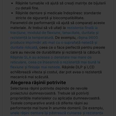
Rășinile turnabile vă ajută să creați matrițe de bijuterii
cu detalii fine.
Rășinile dentare și medicale îndeplinesc standarde
stricte de siguranță și biocompatibilitate.
Parametrii de performanță vă ajută să comparați aceste
materiale. Ar trebui să vă uitați la
rezistența finală la
tracțiune, modulul de flexiune, tenacitate, duritate și
rezistență la temperatură
. De exemplu,
rășina 9600
produce imprimări alb mat cu o suprafață netedă și
duritate ridicată
, ceea ce o face perfectă pentru piesele
care au nevoie de durabilitate și rezistență la căldură.
Rășinile SLA au adesea o densitate mai mare de
reticulare, ceea ce înseamnă o rezistență mai bună la
flexiune și finisaje mai netede
. Rășinile DLP și LCD
echilibrează viteza și costul, dar pot avea o rezistență
mecanică mai scăzută.
Alegerea rășinii potrivite
Selectarea rășinii potrivite depinde de nevoile
proiectului dumneavoastră. Trebuie să potriviți
proprietățile materialelor cu aplicația dumneavoastră.
Testele comparative arată că diferite rășini au
performanțe mai bune în anumite domenii. De exemplu,
unele rășini dentare își păstrează culoarea și rezistența