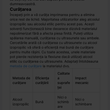
dumneavoastră.
Curățarea
Începeți prin a vă curăța imprimarea pentru a elimina
orice rest de lichid. Majoritatea utilizatorilor aleg alcoolul
izopropilic sau alcoolul etilic pentru acest pas. Acești
solvenți funcționează bine deoarece dizolvă materialul
nepolimerizat fără a afecta piesa finită. Puteți utiliza
spălarea manuală, curățarea cu ultrasunete sau ambele.
Cercetările arată că curățarea cu ultrasunete cu alcool
izopropilic vă oferă o eficiență mai bună de curățare
pentru multe rășini. Cu toate acestea, unele materiale
pot pierde rezistența la flexiune dacă utilizați alcool
etilic cu curățarea cu ultrasunete. Adaptați întotdeauna
metoda de curățare
la materialul dvs.
Calitate
Metoda de
Eficiența
a
Impact
curățare
curățării
suprafe
mecanic
ței
Nici o
Alcool
Nici o
Bună
schimb
izopropilic
schimbare
are