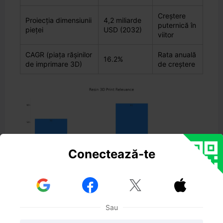
Creștere
Proiecția dimensiunii
4,2 miliarde
puternică în
pieței
USD (2032)
viitor
CAGR (piața rășinilor
Rata anuală
16.2%
de imprimare 3D)
de creștere
Conectează-te



Sau