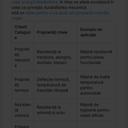
chiar și după îmbătrânire
, în timp ce altele excelează în
ceea ce privește durabilitatea mecanică.
Iată un
tabel pentru a vă ajuta să comparați criteriile
cheie
:
Criterii
Exemplu de
Categori
Proprietăți cheie
aplicație
e
Propriet
Rezistență la
Rășină rezistentă
ăți
tracțiune, alungire,
pentru piese
mecanic
duritate, impact
funcționale
e
Rășină de înaltă
Propriet
Deflecție termică,
temperatură
ăți
temperatură de
pentru
termice
tranziție vitroasă
automobile
Rezisten
Rășină de
Rezistență la
ță
inginerie pentru
solvenți și acizi
chimică
medii dificile
Finisare