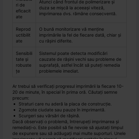
Atunci când frontul de polimerizare și
ri de
duza se mișcă la aceeași viteză,
eficacit
imprimarea dvs. rămâne consecventă.
ate
Reprod
O bună monitorizare vă menține
uctibilit
imprimările la fel de fiecare dată, chiar și
ate
cu rășini diferite.
Sensibili
Sistemul poate detecta modificări
tate și
cauzate de rășini vechi sau probleme de
robuste
suprafață, astfel încât să puteți remedia
țe
problemele imediat.
Ar trebui să verificați progresul imprimării la fiecare 10-
20 de minute, în special în prima oră. Căutați semne
precum:
Straturi care nu aderă la placa de construcție.
Zgomote ciudate sau pauze în imprimantă.
Scurgeri sau vărsări de rășină.
Dacă observați o problemă, întrerupeți imprimarea și
remediați-o. Este posibil să fie nevoie să ajustați timpul
de expunere sau să adăugați mai multe suporturi. Unele