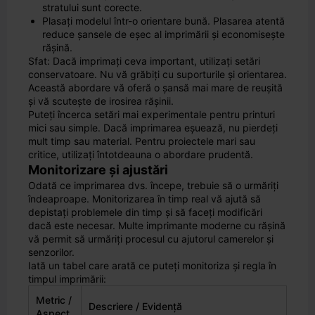
stratului sunt corecte.
Plasați modelul într-o orientare bună. Plasarea atentă
reduce șansele de eșec al imprimării și economisește
rășină.
Sfat: Dacă imprimați ceva important, utilizați setări
conservatoare. Nu vă grăbiți cu suporturile și orientarea.
Această abordare vă oferă o șansă mai mare de reușită
și vă scutește de irosirea rășinii.
Puteți încerca setări mai experimentale pentru printuri
mici sau simple. Dacă imprimarea eșuează, nu pierdeți
mult timp sau material. Pentru proiectele mari sau
critice, utilizați întotdeauna o abordare prudentă.
Monitorizare și ajustări
Odată ce imprimarea dvs. începe, trebuie să o urmăriți
îndeaproape. Monitorizarea în timp real vă ajută să
depistați problemele din timp și să faceți modificări
dacă este necesar. Multe imprimante moderne cu rășină
vă permit să urmăriți procesul cu ajutorul camerelor și
senzorilor.
Iată un tabel care arată ce puteți monitoriza și regla în
timpul imprimării:
Metric /
Descriere / Evidență
Aspect