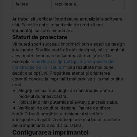
feliere
rezultatele.
Ar trebui să verificați întotdeauna actualizările software-
ului. Funcțiile noi și remedierile de erori vă pot
îmbunătăți calitatea imprimării.
Sfaturi de proiectare
Vă puteți spori succesul imprimării prin alegeri de design
inteligente. Studiile arată că atât designul, cât și unghiul
ales pentru imprimare influențează rezultatele. De
exemplu,
modelele de tip butt-joint și unghiurile de
construcție de 75° sau 90°
dau rezultate mai bune
decât alte opțiuni. Pregătirea atentă și orientarea
corectă conduc la imprimări mai precise și la mai puține
erori.
Alegeți cel mai bun unghi de construcție pentru
modelul dumneavoastră.
Folosiți îmbinări puternice și evitați punctele slabe.
Verificați de două ori designul înainte de tăiere.
Notă: O bună pregătire a designului și setările
inteligente vă ajută să obțineți cele mai bune rezultate
de la imprimanta dvs. 3D cu rășină.
Configurarea imprimantei