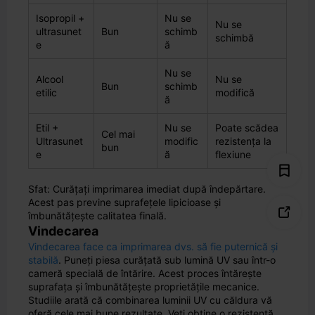
Isopropil +
Nu se
Nu se
ultrasunet
Bun
schimb
schimbă
e
ă
Nu se
Alcool
Nu se
Bun
schimb
etilic
modifică
ă
Etil +
Nu se
Poate scădea
Cel mai
Ultrasunet
modific
rezistența la
bun
e
ă
flexiune
Sfat: Curățați imprimarea imediat după îndepărtare.
Acest pas previne suprafețele lipicioase și

îmbunătățește calitatea finală.
Vindecarea
Vindecarea face ca imprimarea dvs. să fie puternică și
stabilă
. Puneți piesa curățată sub lumină UV sau într-o
cameră specială de întărire. Acest proces întărește
suprafața și îmbunătățește proprietățile mecanice.
Studiile arată că combinarea luminii UV cu căldura vă
oferă cele mai bune rezultate. Veți obține o rezistență