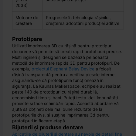
2033)
Motoare de
Progresele în tehnologia rășinilor,
creștere
creșterea adoptării producției aditive
Prototipare
Utilizați imprimarea 3D cu rășină pentru prototipuri
deoarece vă permite să creați rapid prototipuri precise.
Mulți ingineri și designeri se bazează pe această
metodă de imprimare rapidă 3D pentru prototipuri. De
exemplu,
proiectul Elephant Belay Device
a folosit
rășină transparentă pentru a verifica piesele interne,
asigurându-se că prototipurile funcționează în
siguranță. La Kaunas Makerspace, echipele au realizat
peste 140 de prototipuri cu rășină durabilă,
economisind timp și bani. Puteți testa idei, îmbunătăți
proiecte și face schimbări rapid. Această abordare vă
ajută să obțineți cele mai bune rezultate de la
prototipurile dvs. și susține imprimarea 3d pentru
prototipuri în fiecare etapă.
Bijuterii și produse dentare
Aplicațiile de bijuterii și dentare au nevoie de detalii fine