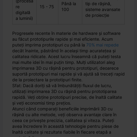
(procesa
Până la
tip de rășină,
re
15 - 75
100
sisteme avansate
digitală
de proiecție
a luminii)
Progresele recente în materie de hardware și software
au făcut prototipurile rapide și mai eficiente. Acum
puteți imprima prototipuri cu până la
70% mai repede
decât înainte, păstrând în același timp acuratețea și
calitatea ridicate. Acest lucru înseamnă că puteți testa
mai multe idei în mai puțin timp. Mulți utilizatori aleg
imprimarea 3D cu rășină pentru prototipuri, deoarece
suportă prototipuri mai rapide și vă ajută să treceți rapid
de la proiectare la prototipuri finite.
Sfat: Dacă doriți să vă îmbunătățiți fluxul de lucru,
utilizați imprimarea 3D cu rășină pentru prototiparea
rapidă. Veți obține prototipuri precise, de înaltă calitate
și veți economisi timp prețios.
Atunci când comparați beneficiile imprimării 3D cu
rășină cu alte metode, veți observa avantaje clare în
ceea ce privește precizia, calitatea și viteza. Puteți
avea încredere în această tehnologie pentru piese de
înaltă calitate și rezultate fiabile în fiecare etapă a