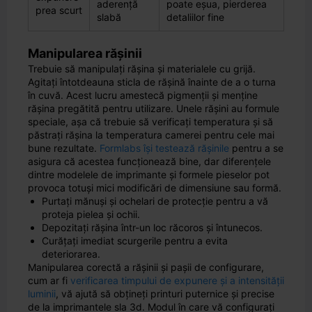
aderență
poate eșua, pierderea
prea scurt
slabă
detaliilor fine
Manipularea rășinii
Trebuie să manipulați rășina și materialele cu grijă.
Agitați întotdeauna sticla de rășină înainte de a o turna
în cuvă. Acest lucru amestecă pigmenții și menține
rășina pregătită pentru utilizare. Unele rășini au formule
speciale, așa că trebuie să verificați temperatura și să
păstrați rășina la temperatura camerei pentru cele mai
bune rezultate.
Formlabs își testează rășinile
pentru a se
asigura că acestea funcționează bine, dar diferențele
dintre modelele de imprimante și formele pieselor pot
provoca totuși mici modificări de dimensiune sau formă.
Purtați mănuși și ochelari de protecție pentru a vă
proteja pielea și ochii.
Depozitați rășina într-un loc răcoros și întunecos.
Curățați imediat scurgerile pentru a evita
deteriorarea.
Manipularea corectă a rășinii și pașii de configurare,
cum ar fi
verificarea timpului de expunere și a intensității
luminii
, vă ajută să obțineți printuri puternice și precise
de la imprimantele sla 3d. Modul în care vă configurați