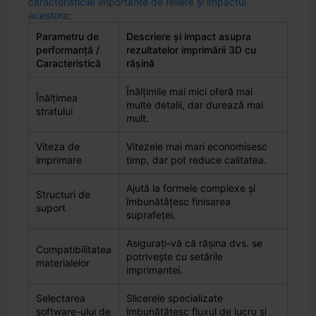
caracteristicile importante de feliere și impactul
acestora
:
Parametru de
Descriere și impact asupra
performanță /
rezultatelor imprimării 3D cu
Caracteristică
rășină
Înălțimile mai mici oferă mai
Înălțimea
multe detalii, dar durează mai
stratului
mult.
Viteza de
Vitezele mai mari economisesc
imprimare
timp, dar pot reduce calitatea.
Ajută la formele complexe și
Structuri de
îmbunătățesc finisarea
suport
suprafeței.
Asigurați-vă că rășina dvs. se
Compatibilitatea
potrivește cu setările
materialelor
imprimantei.
Selectarea
Slicerele specializate
software-ului de
îmbunătățesc fluxul de lucru și