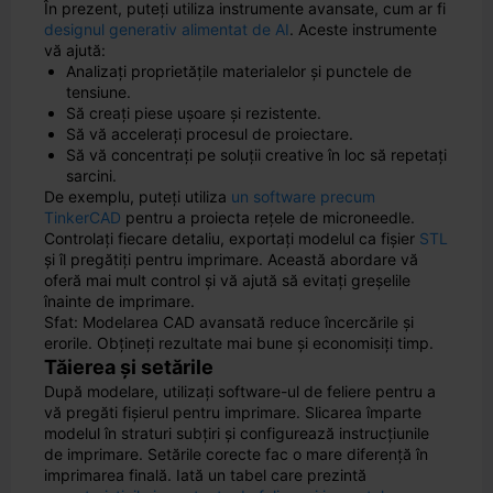
În prezent, puteți utiliza instrumente avansate, cum ar fi
designul generativ alimentat de AI
. Aceste instrumente
vă ajută:
Analizați proprietățile materialelor și punctele de
tensiune.
Să creați piese ușoare și rezistente.
Să vă accelerați procesul de proiectare.
Să vă concentrați pe soluții creative în loc să repetați
sarcini.
De exemplu, puteți utiliza
un software precum
TinkerCAD
pentru a proiecta rețele de microneedle.
Controlați fiecare detaliu, exportați modelul ca fișier
STL
și îl pregătiți pentru imprimare. Această abordare vă
oferă mai mult control și vă ajută să evitați greșelile
înainte de imprimare.
Sfat: Modelarea CAD avansată reduce încercările și
erorile. Obțineți rezultate mai bune și economisiți timp.
Tăierea și setările
După modelare, utilizați software-ul de feliere pentru a
vă pregăti fișierul pentru imprimare. Slicarea împarte
modelul în straturi subțiri și configurează instrucțiunile
de imprimare. Setările corecte fac o mare diferență în
imprimarea finală. Iată un tabel care prezintă