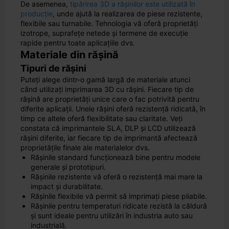
De asemenea,
tipărirea 3D a rășinilor este utilizată în
producție
, unde ajută la realizarea de piese rezistente,
flexibile sau turnabile. Tehnologia vă oferă proprietăți
izotrope, suprafețe netede și termene de execuție
rapide pentru toate aplicațiile dvs.
Materiale din rășină
Tipuri de rășini
Puteți alege dintr-o gamă largă de materiale atunci
când utilizați imprimarea 3D cu rășini. Fiecare tip de
rășină are proprietăți unice care o fac potrivită pentru
diferite aplicații. Unele rășini oferă rezistență ridicată, în
timp ce altele oferă flexibilitate sau claritate. Veți
constata că imprimantele SLA, DLP și LCD utilizează
rășini diferite, iar fiecare tip de imprimantă afectează
proprietățile finale ale materialelor dvs.
Rășinile standard funcționează bine pentru modele
generale și prototipuri.
Rășinile rezistente vă oferă o rezistență mai mare la
impact și durabilitate.
Rășinile flexibile vă permit să imprimați piese pliabile.
Rășinile pentru temperaturi ridicate rezistă la căldură
și sunt ideale pentru utilizări în industria auto sau
industrială.