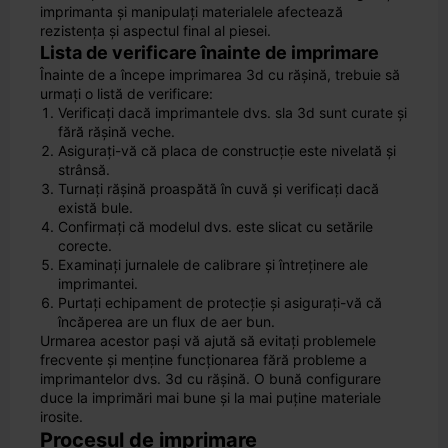
imprimanta și manipulați materialele afectează
rezistența și aspectul final al piesei.
Lista de verificare înainte de imprimare
Înainte de a începe imprimarea 3d cu rășină, trebuie să
urmați o listă de verificare:
Verificați dacă imprimantele dvs. sla 3d sunt curate și
fără rășină veche.
Asigurați-vă că placa de construcție este nivelată și
strânsă.
Turnați rășină proaspătă în cuvă și verificați dacă
există bule.
Confirmați că modelul dvs. este slicat cu setările
corecte.
Examinați jurnalele de calibrare și întreținere ale
imprimantei.
Purtați echipament de protecție și asigurați-vă că
încăperea are un flux de aer bun.
Urmarea acestor pași vă ajută să evitați problemele
frecvente și menține funcționarea fără probleme a
imprimantelor dvs. 3d cu rășină. O bună configurare
duce la imprimări mai bune și la mai puține materiale
irosite.
Procesul de imprimare