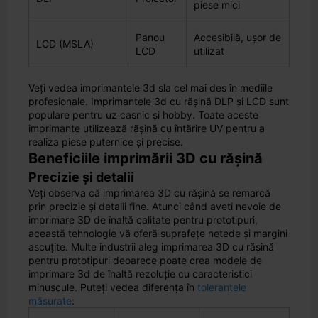
piese mici
Panou
Accesibilă, ușor de
LCD (MSLA)
LCD
utilizat
Veți vedea imprimantele 3d sla cel mai des în mediile
profesionale. Imprimantele 3d cu rășină DLP și LCD sunt
populare pentru uz casnic și hobby. Toate aceste
imprimante utilizează rășină cu întărire UV pentru a
realiza piese puternice și precise.
Beneficiile imprimării 3D cu rășină
Precizie și detalii
Veți observa că imprimarea 3D cu rășină se remarcă
prin precizie și detalii fine. Atunci când aveți nevoie de
imprimare 3D de înaltă calitate pentru prototipuri,
această tehnologie vă oferă suprafețe netede și margini
ascuțite. Multe industrii aleg imprimarea 3D cu rășină
pentru prototipuri deoarece poate crea modele de
imprimare 3d de înaltă rezoluție cu caracteristici
minuscule. Puteți vedea diferența în
toleranțele
măsurate
: