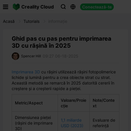

Creality Cloud
Conectează-te



Acasă
Tutorials
informație
Ghid pas cu pas pentru imprimarea
3D cu rășină în 2025
09:27 06-18-2025
Spencer Hill
Imprimarea 3D
cu rășini utilizează rășini fotopolimerice
lichide și lumină pentru a crea obiecte strat cu strat.
Această metodă se remarcă în 2025 datorită cererii în
creștere și a creșterii rapide a pieței.
Valoare/Proie
Note/Conte
Metric/Aspect
cție
xt
Dimensiunea pieței
1,1 miliarde
Evaluare de
(rășini de imprimare
USD (2023)
referință
3D)