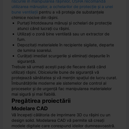
riscurile în manipularea rășinilor
.
OSHA recomandă
utilizarea mănușilor, a ochelarilor de protecție și a unei
bune ventilații
pentru a vă proteja de substanțele
chimice nocive din rășini.
Purtați întotdeauna mănuși și ochelari de protecție
atunci când lucrați cu rășini.
Utilizați o zonă bine ventilată sau un extractor de
fum.
Depozitați materialele în recipiente sigilate, departe
de lumina soarelui.
Curățați imediat scurgerile și eliminați deșeurile în
siguranță.
Trebuie să urmați acești pași de fiecare dată când
utilizați rășini. Obiceiurile bune de siguranță vă
protejează sănătatea și vă mențin spațiul de lucru curat.
Îmbunătățirile moderne ale sistemelor de control al
proceselor și de urgență fac manipularea materialelor
mai sigură și mai fiabilă.
Pregătirea proiectării
Modelare CAD
Vă începeți călătoria de imprimare 3D cu rășini cu un
design solid. Modelarea CAD vă permite să creați
modele digitale care corespund ideilor dumneavoastră.