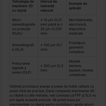
Tehnologia de
Interval de
Exemple de
imprimare 3D
toleranță
aplicații
cu rășină
măsurat
Micro-
± 10 µm (0,01
Microfabricație,
stereolitografie
mm) până la ±
electronică,
cu proiecție
25 µm (0,025
dispozitive
(PµSL)
mm)
medicale
Prototipuri,
Stereolitografi
± 100 µm (0,1
geometrii
e (SLA)
mm)
complexe
Modele
Prelucrarea
± 300 µm (0,3
dentare,
digitală a
mm)
bijuterii, modele
luminii (DLP)
complicate
Obțineți prototipuri etanșe și piese de înaltă calitate cu
acest nivel de precizie. Dacă comparați imprimarea 3D
cu rășină cu alte metode, veți constata că FFF și SLS nu
pot egala această precizie. Vă puteți baza pe
imprimantele cu rășină pentru prototipuri rapide atunci