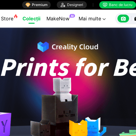

Premium

Designeri
Banc de lucru


AI

Store
Colecții
MakeNow
Mai multe
