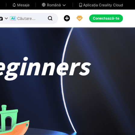
Aplicația Creality Cloud
Mesaje

Română





Conectează-te

