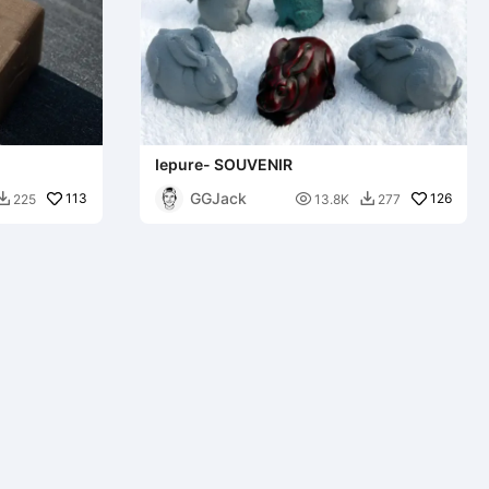
Iepure- SOUVENIR
GGJack
113

126
225
13.8K
277

