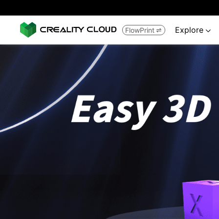
Explore
FlowPrint

