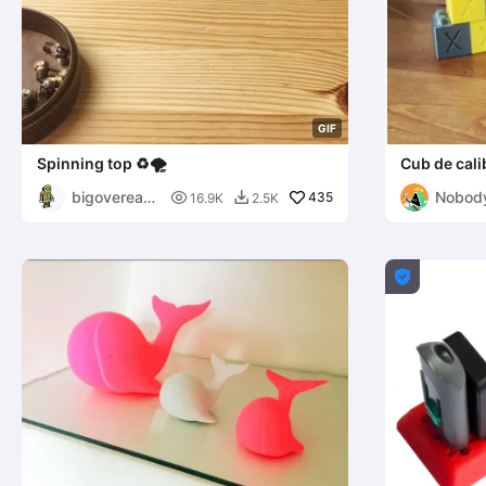
G
I
F
Spinning top ♻🌪
Cub de cali
bigovereas
Nobod

435
16.9K
2.5K

y
Handy
