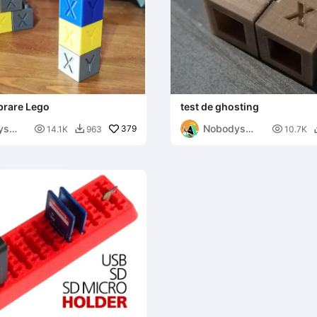
brare Lego
test de ghosting
ys
Nobodys

379

14.1K
963
10.7K

man
Handyman