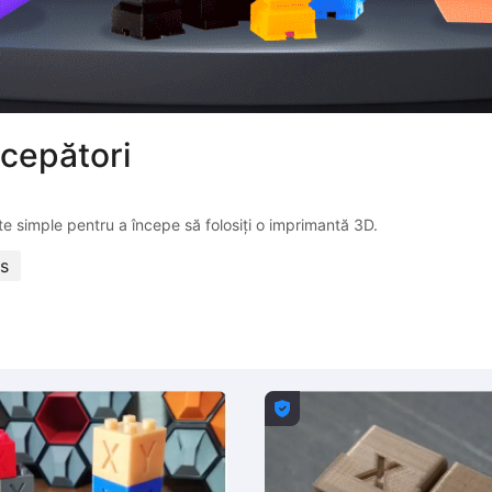
ncepători
s
