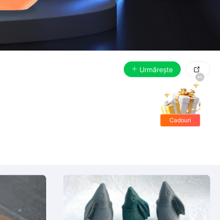
Urmărește

Cadouri
gratis