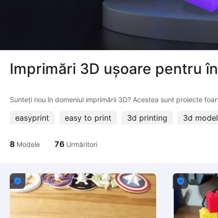
Imprimări 3D ușoare pentru î
easyprint
easy to print
3d printing
3d model
8
76
Modele
Urmăritori

