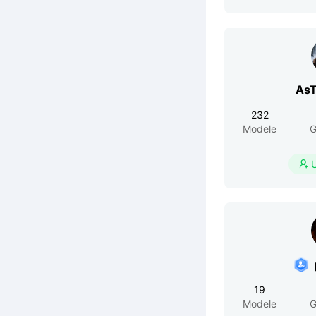
AsT
232
Modele
G

19
Modele
G