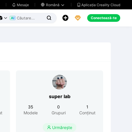
Aplicația Creality Cloud
Mesaje

Română





Conectează-te



super lab
35
0
1
ut
Modele
Grupuri
Conținut
Urmărește
