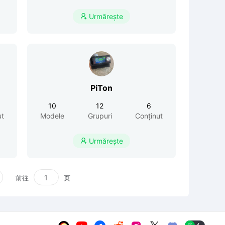
Urmărește

PiTon
10
12
6
ut
Modele
Grupuri
Conținut
Urmărește

前往
页