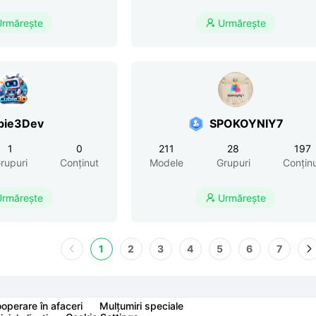
Urmărește
Urmărește

bie3Dev
SPOKOYNIY7
1
0
211
28
197
rupuri
Conținut
Modele
Grupuri
Conțin
Urmărește
Urmărește

1
2
3
4
5
6
7
operare în afaceri
Mulțumiri speciale