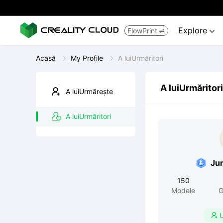
Explore
FlowPrint


Acasă
My Profile
A luiUrmăritori
A luiUrmăritori
A luiUrmărește
A luiUrmăritori
Ju
150
Modele
G
