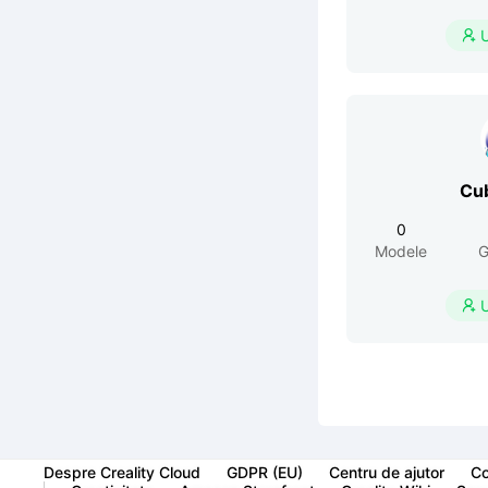

Cu
0
Modele
G

Despre Creality Cloud
GDPR (EU)
Centru de ajutor
Co