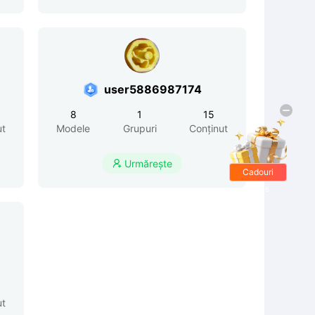
user5886987174
8
1
15
ut
Modele
Grupuri
Conținut
Urmărește

Cadouri
gratis
ut