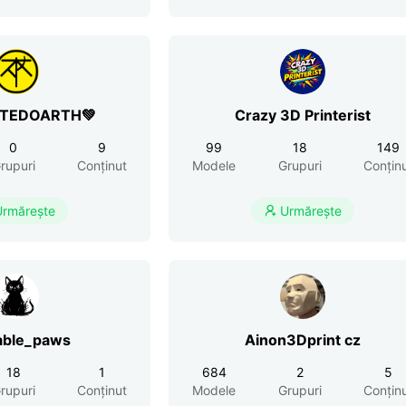
RTEDOARTH💚
Crazy 3D Printerist
0
9
99
18
149
rupuri
Conținut
Modele
Grupuri
Conțin
Urmărește
Urmărește

able_paws
Ainon3Dprint cz
18
1
684
2
5
rupuri
Conținut
Modele
Grupuri
Conțin