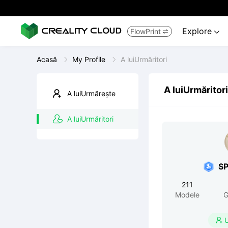
Explore
FlowPrint


Acasă
My Profile
A luiUrmăritori
A luiUrmăritori
A luiUrmărește
A luiUrmăritori
S
211
Modele
G
