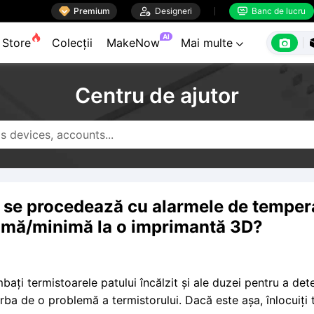

Premium

Designeri
Banc de lucru


AI

Store
Colecții
MakeNow
Mai multe

Centru de ajutor
se procedează cu alarmele de temper
mă/minimă la o imprimantă 3D?
mbați termistoarele patului încălzit și ale duzei pentru a de
rba de o problemă a termistorului. Dacă este așa, înlocuiți 