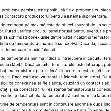
 problema persistă, este posibil să fie o problemă cu plac
ă contactați producătorul pentru asistență suplimentară.
de temperatură maximă este de obicei cauzată de un scurtc
or. Puteți verifica circuitul termistorului pentru eventuale p
ți să schimbați conexiunile dintre patul încălzit și termistor 
tirile de temperatură anormală se rezolvă. Dacă da, aceast
or defect care trebuie înlocuit.
de temperatură minimă indică o întrerupere în circuitul term
iune slăbită. Dacă circuitul termistorului este întrerupt, put
mbați cu termistorul patului încălzit pentru a testa dacă est
orului. Dacă este așa, va trebui să înlocuiți termistorul. De
sibil ca conexiunea să fie slăbită, cauzând un contact slab.
tați și să conectați firul rezistenței termistorului la conexi
 verificați dacă citirile de temperatură sunt normale la porni
tirile de temperatură sunt în continuare anormale după înlo
orului, ar putea fi o problemă la placa de bază. În astfel de 