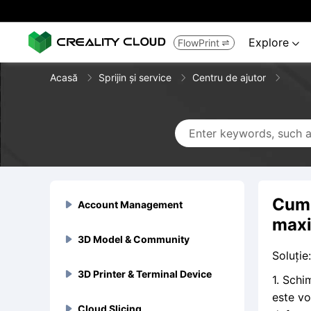
Explore
FlowPrint


Acasă
Sprijin și service
Centru de ajutor
Cum 
Account Management

maxi
3D Model & Community
Sign up & Log in


Soluție:
Cum să obțin ID-ul contului

3D Printer & Terminal Device
Account Banned & Mute
3D Model Uploads



1. Schi
meu?
este vo
De ce contul meu a fost
Ghid de funcționare a


Cloud Slicing
Account Cancellation
3D Model Trade & Discounts
Flagship Series



