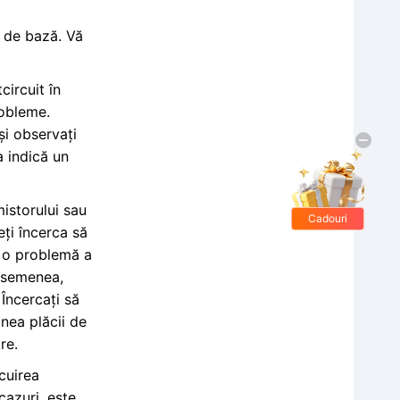
a de bază. Vă
ircuit în
robleme.
și observați
a indică un
istorului sau
Cadouri
eți încerca să
gratis
e o problemă a
 asemenea,
 Încercați să
unea plăcii de
re.
cuirea
cazuri, este