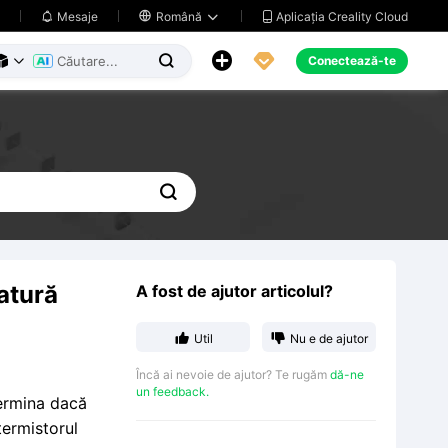
Aplicația Creality Cloud
Mesaje

Română





Conectează-te




atură
A fost de ajutor articolul?


Util
Nu e de ajutor
Încă ai nevoie de ajutor? Te rugăm
dă-ne
un feedback.
termina dacă
termistorul