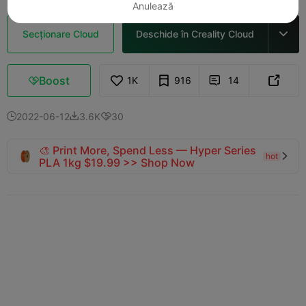
Anulează
Secționare Cloud
Deschide în Creality Cloud

Boost
1K
916
14



2022-06-12
3.6K
30



🎨 Print More, Spend Less — Hyper Series
hot

PLA 1kg $19.99 >> Shop Now