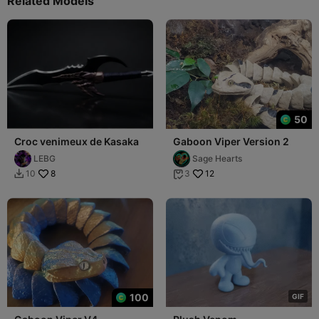
Related Models
50
Croc venimeux de Kasaka
Gaboon Viper Version 2
LEBG
Sage Hearts
8
12
10
3


100
G
I
F