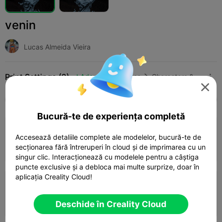
venin
Lucas Almeida Vieira
Print Settings (2)
Adaugă
Miniatures
Characters & Creatures




Toate
K2 Plus
K2 Pro
K2
K2 SE
SPARK
Bucură-te de experiența completă
3.5

0.2mm layer, 3 walls, 15% infill
Accesează detaliile complete ale modelelor, bucură-te de
02h 32m
1 plates
47.36g



secționarea fără întreruperi în cloud și de imprimarea cu un
singur clic. Interacționează cu modelele pentru a câștiga
puncte exclusive și a debloca mai multe surprize, doar în
aplicația Creality Cloud!
0.2mm layer, 2 walls, 10 infill
53m 55s
1 plates
19.02g



Deschide în Creality Cloud