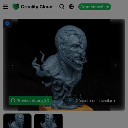

Creality Cloud
Conectează-te




Găsește cele similare

Previzualizare 3D