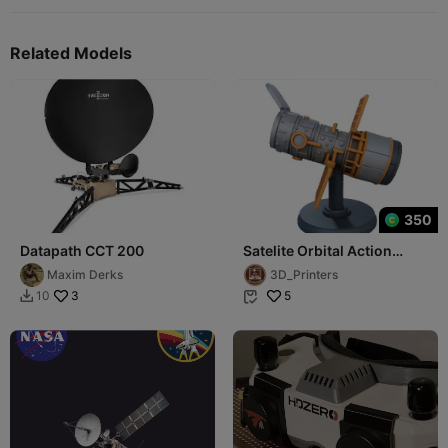
Related Models
350
Datapath CCT 200
Satelite Orbital Action
Figure Modelo
Maxim Derks
3D_Printers
Aeroespacial
3
5
10

