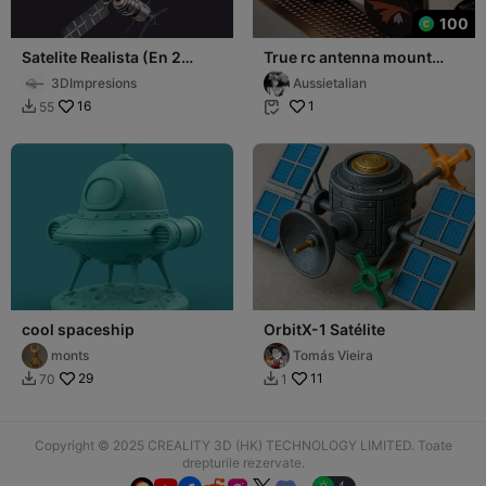
100
Satelite Realista (En 2
True rc antenna mount
partes y en una sola)
(hdzero googles 1&2)
3DImpresions
Aussietalian
16
1
55


cool spaceship
OrbitX-1 Satélite
monts
Tomás Vieira
29
11
70
1


Copyright © 2025 CREALITY 3D (HK) TECHNOLOGY LIMITED. Toate
drepturile rezervate.