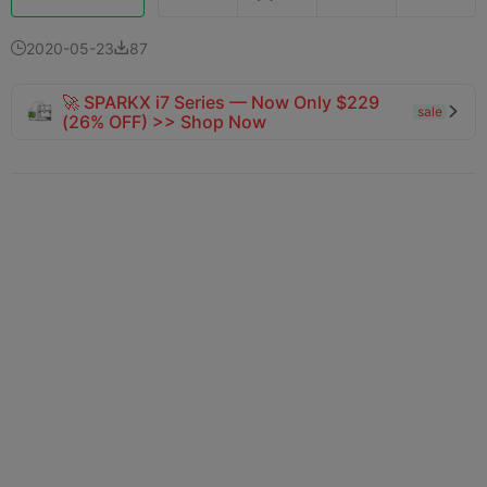
2020-05-23
87


🚀 SPARKX i7 Series — Now Only $229
sale

(26% OFF) >> Shop Now