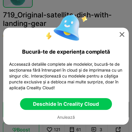
719_Original-satellite-dish-with-
landing-gear

user5023981569
Bucură-te de experiența completă
Print Settings
Adaugă
Miniatures
Other



Accesează detaliile complete ale modelelor, bucură-te de
secționarea fără întreruperi în cloud și de imprimarea cu un
Adaugă configurația de imprimare

singur clic. Interacționează cu modelele pentru a câștiga
puncte exclusive și a debloca mai multe surprize, doar în
Câștigă mai multe puncte
aplicația Creality Cloud!
Deschide în Creality Cloud
Secționare Cloud
Deschide în Creality Cloud

Anulează
Boost
121
61
3


