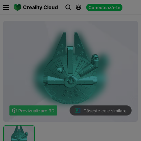

Creality Cloud
Conectează-te



Găsește cele similare

Previzualizare 3D