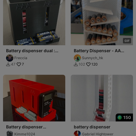
G
I
F
Battery dispenser dual :
Battery Dispenser - AA
AAA & AA
size
Freccia
Sunnych_hk
7
120
47
102


150
Battery dispenser
battery dispenser
(AA/AAA) with empty bin
Kimme1024
Gabriel Hightower