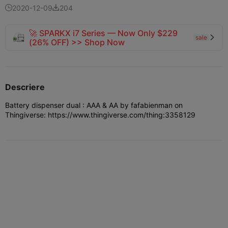
2020-12-09
204


🚀 SPARKX i7 Series — Now Only $229
sale

(26% OFF) >> Shop Now
Descriere
Battery dispenser dual : AAA & AA by fafabienman on
Thingiverse: https://www.thingiverse.com/thing:3358129