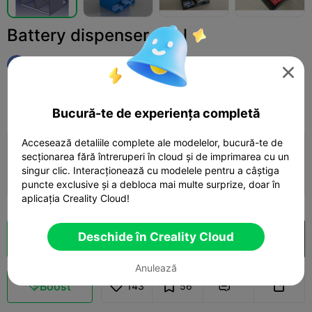
Battery dispenser dual
DDP

Print Settings
Adaugă
Household
Tools & Spare Parts



Bucură-te de experiența completă
Accesează detaliile complete ale modelelor, bucură-te de
Adaugă configurația de imprimare

secționarea fără întreruperi în cloud și de imprimarea cu un
singur clic. Interacționează cu modelele pentru a câștiga
Câștigă mai multe puncte
puncte exclusive și a debloca mai multe surprize, doar în
aplicația Creality Cloud!
Deschide în Creality Cloud
Secționare Cloud
Deschide în Creality Cloud

Anulează
Boost
143
56


