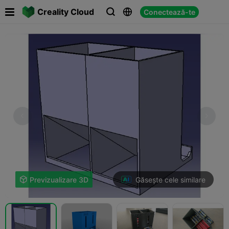

Creality Cloud
Conectează-te



Găsește cele similare

Previzualizare 3D