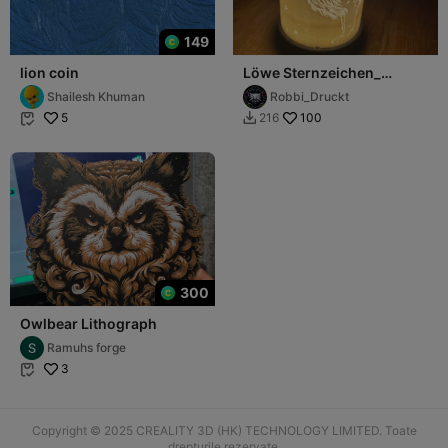
149
lion coin
Löwe Sternzeichen_
Lithophane Lampe mit
Shailesh Khuman
Robbi_Druckt
Halterung und Deckel
5
100
216


300
Owlbear Lithograph
Ramuhs forge
3

Copyright © 2025 CREALITY 3D (HK) TECHNOLOGY LIMITED. Toate
drepturile rezervate.