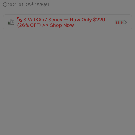
2021-01-28
188
1



🚀 SPARKX i7 Series — Now Only $229
sale

(26% OFF) >> Shop Now