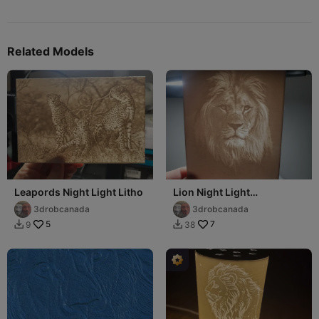
Related Models
Leapords Night Light Litho
Lion Night Light
Lithophane
3drobcanada
3drobcanada
5
7
9
38

