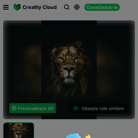

Creality Cloud
Conectează-te



Găsește cele similare

Previzualizare 3D