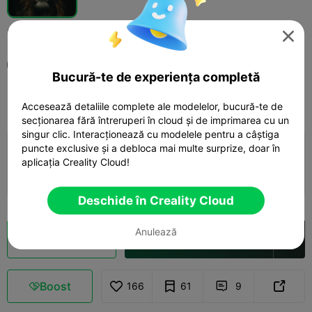
lion litho

Xylon3d print&design
Bucură-te de experiența completă
Accesează detaliile complete ale modelelor, bucură-te de
Print Settings
Adaugă
Toys & Games
Other



secționarea fără întreruperi în cloud și de imprimarea cu un
singur clic. Interacționează cu modelele pentru a câștiga
puncte exclusive și a debloca mai multe surprize, doar în
Adaugă configurația de imprimare

aplicația Creality Cloud!
Câștigă mai multe puncte
Deschide în Creality Cloud
Anulează
Secționare Cloud
Deschide în Creality Cloud

Boost
166
61
9


