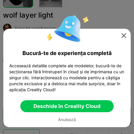
wolf layer light
Xylon3d print&design

Print Settings (1)
Adaugă
Household
Lighting & Lamps



Bucură-te de experiența completă
Toate
K1 Max
Accesează detaliile complete ale modelelor, bucură-te de
secționarea fără întreruperi în cloud și de imprimarea cu un
singur clic. Interacționează cu modelele pentru a câștiga
0.16mm layer, 3 walls, 20 infill
puncte exclusive și a debloca mai multe surprize, doar în
09h 51m
6 plates
397.04g



aplicația Creality Cloud!
Deschide în Creality Cloud
Secționare Cloud
Deschide în Creality Cloud

Anulează