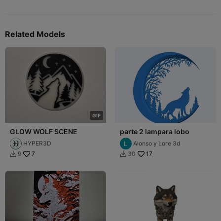
Related Models
G
I
F
GLOW WOLF SCENE
parte 2 lampara lobo
HYPER3D
Alonso y Lore 3d
7
17
9
30

