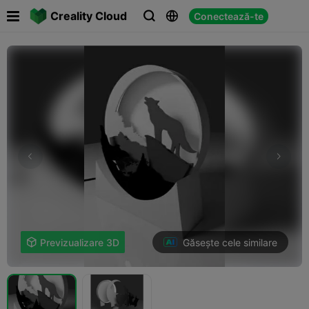

Creality Cloud
Conectează-te



Găsește cele similare

Previzualizare 3D