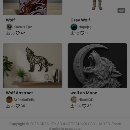
G
I
F
Wolf
Grey Wolf
Kactus Fpv
Napojrg
42
11
56
12


Wolf Abstract
wolf an Moon
SrPatitoFeliz
Nicole3D
36
33
98
114


Copyright © 2025 CREALITY 3D (HK) TECHNOLOGY LIMITED. Toate
drepturile rezervate.