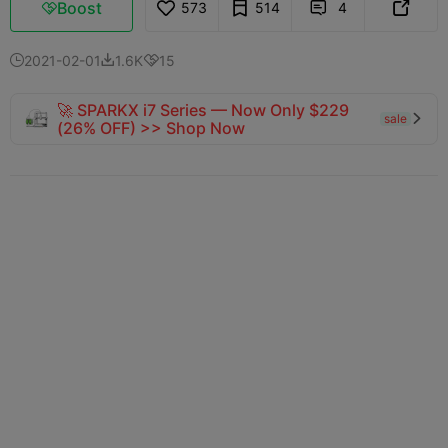
Boost
573
514
4



2021-02-01
1.6K
15



🚀 SPARKX i7 Series — Now Only $229
sale

(26% OFF) >> Shop Now