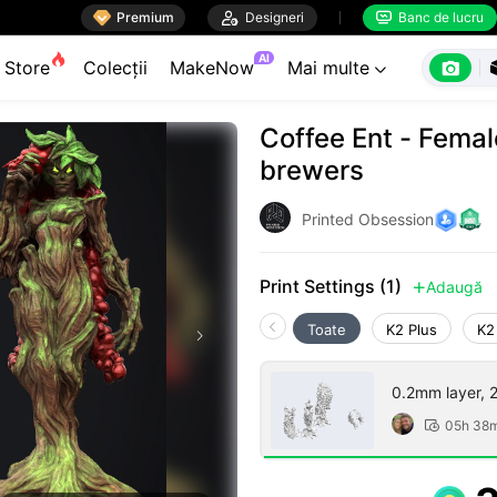

Premium

Designeri
Banc de lucru


AI

Store
Colecții
MakeNow
Mai multe

Coffee Ent - Femal
brewers
Printed Obsession
Print Settings (1)
Adaugă

Toate
K2 Plus
K2
0.2mm layer, 2 
05h 38
