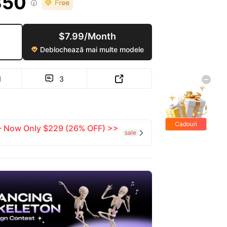
350

$7.99/Month
Deblochează mai multe modele

1
3


Cadouri
 — Now Only $229 (26% OFF) >>
sale

gratis