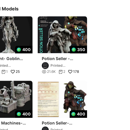
d Models
400
350
nt- Goblin
Potion Seller -
rs-
Goblin Potion
inted
Printed
pported -
Brewer -
session
Obsession
25

178
1
21.6K
2
rated and Stat

PRESUPPORTED

400
400
n Machines-
Potion Seller-
n Brewers-
Goblin Brewers-
inted
Printed