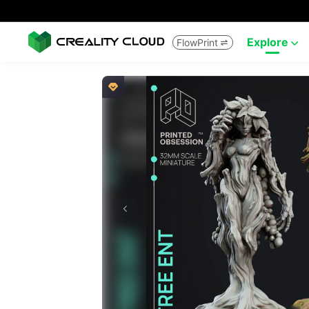
Explore
FlowPrint


