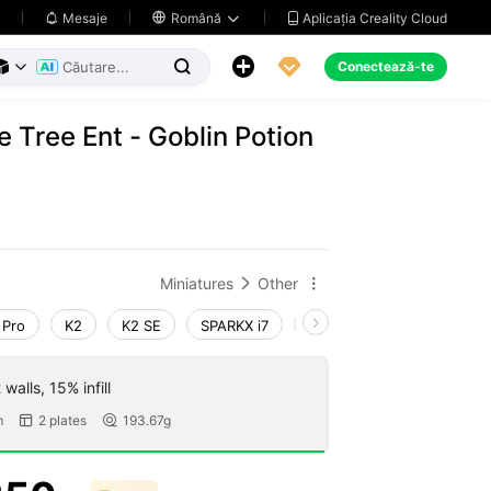
Aplicația Creality Cloud
Mesaje

Română





Conectează-te



e Tree Ent - Goblin Potion
Miniatures
Other


 Pro
K2
K2 SE
SPARKX i7
Creality Hi
Ender-3 V
walls, 15% infill
m
2 plates
193.67g

