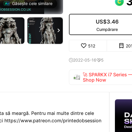
Găsește cele similare
US$3.46
Cumpărare

512
20
2022-05-16
5


🚀 SPARKX i7 Series
Shop Now
gata să meargă. Pentru mai multe dintre cele
 aici https://www.patreon.com/printedobsession