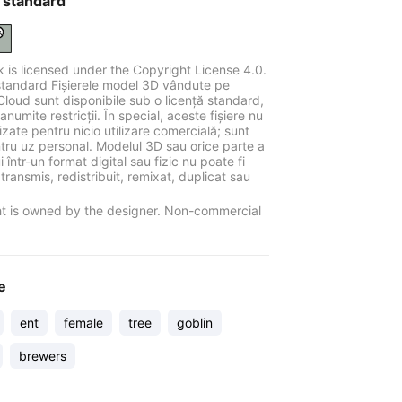
 standard
k is licensed under the Copyright License 4.0.
standard Fișierele model 3D vândute pe
Cloud sunt disponibile sub o licență standard,
anumite restricții. În special, aceste fișiere nu
ilizate pentru nicio utilizare comercială; sunt
tru uz personal. Modelul 3D sau orice parte a
 într-un format digital sau fizic nu poate fi
 transmis, redistribuit, remixat, duplicat sau
t is owned by the designer. Non-commercial
e
ent
female
tree
goblin
brewers