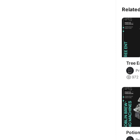
Relate
Tree E
Brewe
Pr
Presu
Ob

972
Illust
Potio
Gobli
Pr