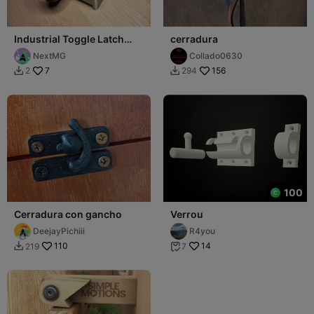
Industrial Toggle Latch
cerradura
Fidget Quick Release Cam
NextMG
Collado0630
7
156
2
294


100
Cerradura con gancho
Verrou
DeejayPichiii
R4you
110
14
219
7

