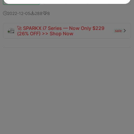
2022-12-05
288
8



🚀 SPARKX i7 Series — Now Only $229
sale

(26% OFF) >> Shop Now