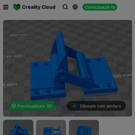

Creality Cloud
Conectează-te



Găsește cele similare

Previzualizare 3D