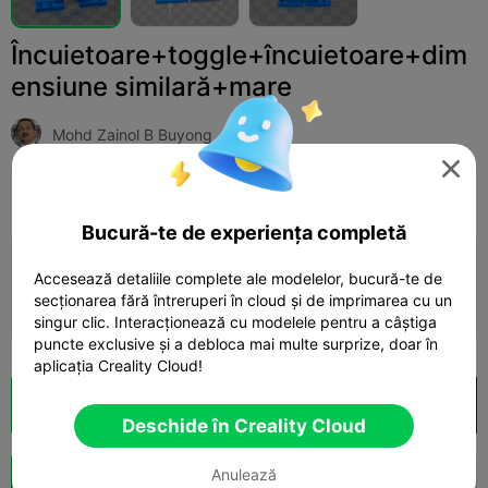
Încuietoare+toggle+încuietoare+dim
ensiune similară+mare
Mohd Zainol B Buyong

Print Settings
Adaugă
Household
Tools & Spare Parts



Bucură-te de experiența completă
Adaugă configurația de imprimare

Accesează detaliile complete ale modelelor, bucură-te de
secționarea fără întreruperi în cloud și de imprimarea cu un
Câștigă mai multe puncte
singur clic. Interacționează cu modelele pentru a câștiga
puncte exclusive și a debloca mai multe surprize, doar în
aplicația Creality Cloud!
Secționare Cloud
Deschide în Creality Cloud

Deschide în Creality Cloud
Anulează
Boost
137
135
1


