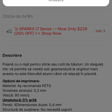
138
82
1


2024-08-04
3


🚀 SPARKX i7 Series — Now Only $229
sale

(26% OFF) >> Shop Now
Descriere
Poiană cu o nișă pentru sticle sau cutii de băuturi. Un steguleț
mic vă permite să vedeți sub geamandură la unghiuri mari;
acesta nu este înlocuibil atunci când vă relaxați în piscină.
Opțiuni de imprimare:
Material: Aș recomanda PETG
Grosimea stratului: 0,2 mm
Viteză: 90 mm/s.
Umplutură: 0% grilă
Pereți: 4Dimensiunea duzei: 0,4 mm
Structură de susținere: Nu necesită suport.