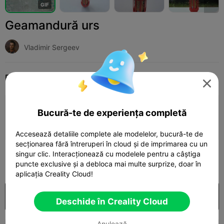
G
I
F
Geamandură urs
Vladimir Sergeev
Print Settings
Adaugă
Hobbies & DIY
Sports & Exercise Equipment




Adaugă configurația de imprimare

Bucură-te de experiența completă
Câștigă mai multe puncte
Accesează detaliile complete ale modelelor, bucură-te de
secționarea fără întreruperi în cloud și de imprimarea cu un
singur clic. Interacționează cu modelele pentru a câștiga
50

puncte exclusive și a debloca mai multe surprize, doar în
aplicația Creality Cloud!
Cumpărare
Deschide în Creality Cloud
Anulează