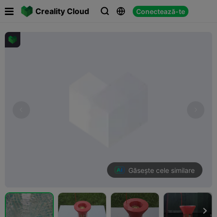

Creality Cloud
Conectează-te



Găsește cele similare
