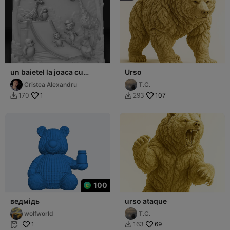
un baietel la joaca cu
Urso
animale
Cristea Alexandru
T.C.
1
107
170
293


100
ведмідь
urso ataque
wolfworld
T.C.
1
69
163

