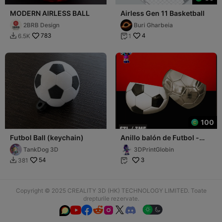
MODERN AIRLESS BALL
Airless Gen 11 Basketball
2BRB Design
Buri Gharbeia
783
4
6.5K
1


100
Futbol Ball (keychain)
Anillo balón de Futbol -
Todas las Tallas
TankDog 3D
3DPrintGlobin
54
3
381


Copyright © 2025 CREALITY 3D (HK) TECHNOLOGY LIMITED. Toate
drepturile rezervate.





