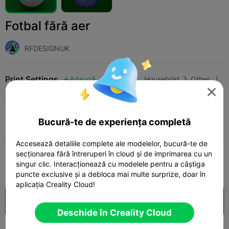
Fotbal fără aer
RFDESIGNUK
Print Settings
Adaugă
Household
Other




Adaugă configurația de imprimare

Bucură-te de experiența completă
Câștigă mai multe puncte
Accesează detaliile complete ale modelelor, bucură-te de
secționarea fără întreruperi în cloud și de imprimarea cu un
199
singur clic. Interacționează cu modelele pentru a câștiga

puncte exclusive și a debloca mai multe surprize, doar în
aplicația Creality Cloud!
Cumpărare
Deschide în Creality Cloud