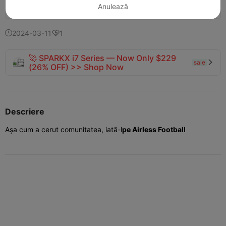
Anulează
137
75


2024-03-11
1


🚀 SPARKX i7 Series — Now Only $229
sale

(26% OFF) >> Shop Now
Descriere
Așa cum a cerut comunitatea, iată-l
pe Airless Football