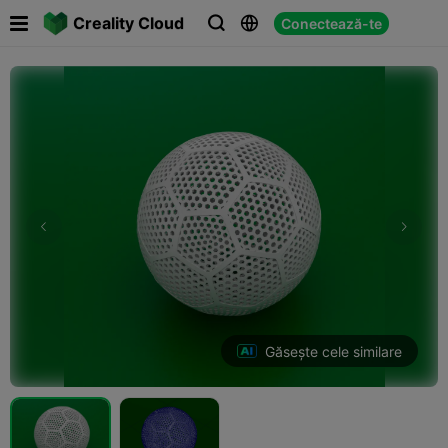

Creality Cloud
Conectează-te



Găsește cele similare