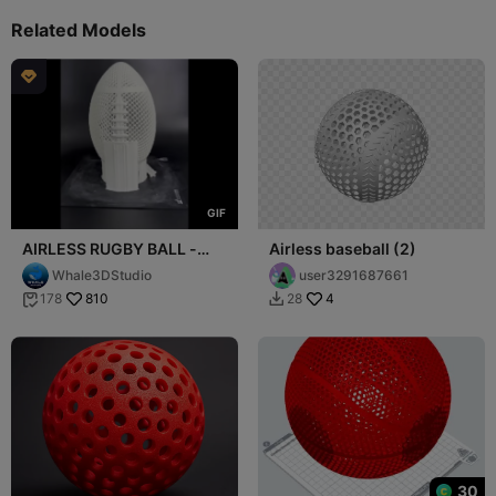
Related Models

G
I
F
AIRLESS RUGBY BALL -
Airless baseball (2)
FOOTBALL - STL & 3MF
Whale3DStudio
user3291687661
MULTICOLOR
810
4
178
28


30