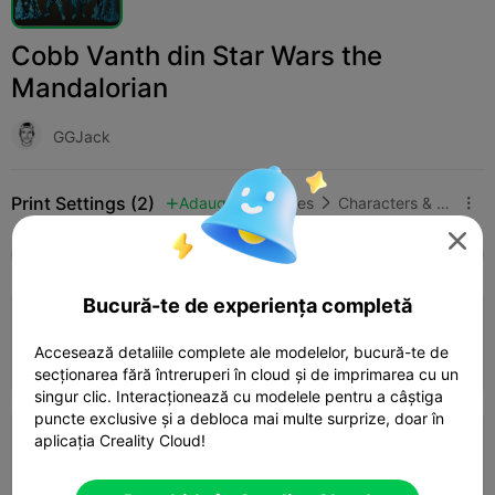
Cobb Vanth din Star Wars the
Mandalorian
GGJack
Print Settings (2)
Adaugă
Miniatures
Characters & Creatures




Toate
K2 Plus
K2 Pro
K2
K2 SE
SPARK
Bucură-te de experiența completă
3.5

0.2mm layer, 4 walls, 30% infill
Accesează detaliile complete ale modelelor, bucură-te de
02h 28m
1 plates
29.61g



secționarea fără întreruperi în cloud și de imprimarea cu un
singur clic. Interacționează cu modelele pentru a câștiga
puncte exclusive și a debloca mai multe surprize, doar în
aplicația Creality Cloud!
0.16mm layer, 2 walls, 15% infill
02h 43m
6 plates
17.46g


