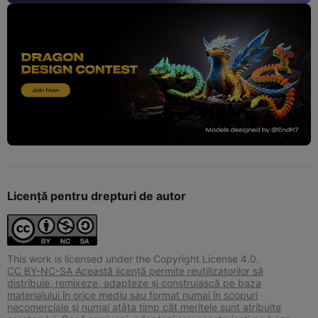
Licență pentru drepturi de autor
This work is licensed under the Copyright License 4.0.
CC BY-NC-SA Această licență permite reutilizatorilor să
distribuie, remixeze, adapteze și construiască pe baza
materialului în orice mediu sau format numai în scopuri
necomerciale și numai atâta timp cât meritele sunt atribuite