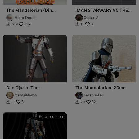
The Mandalorian (Din
IMAN STARWARS V5 THE
Djarin)
MANDALORIAN
HomeDecor
Quico_V
317
6
749
11


Djin Djarin. The
The Mandalorian, 20cm
Mandalorian first season.
CaptaiNemo
Emanuel G
5
52
11
20


60 % reducere