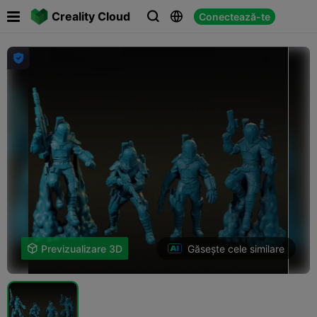

Creality Cloud
Conectează-te




Găsește cele similare

Previzualizare 3D