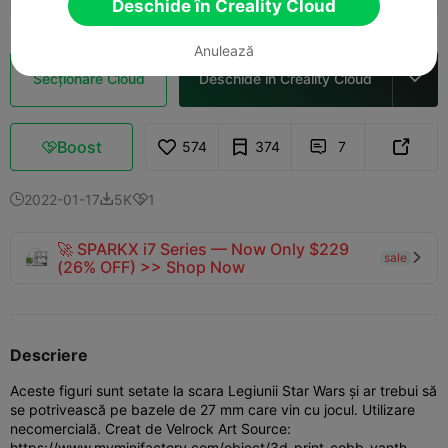
Deschide în Creality Cloud
Anulează
Secționare Cloud
Deschide în Creality Cloud

Boost
574
374
7



2022-01-17
5K
1



🚀 SPARKX i7 Series — Now Only $229
sale

(26% OFF) >> Shop Now
Descriere
Aceste figuri sunt setate la scara Legiunii Star Wars și ar trebui să
se potrivească pe bazele de 27 mm care vin cu jocul. Utilizare
necomercială. Creat de Velrock Art Source:
https://www.myminifactory.com/object/3d-print-cobb-vanth-