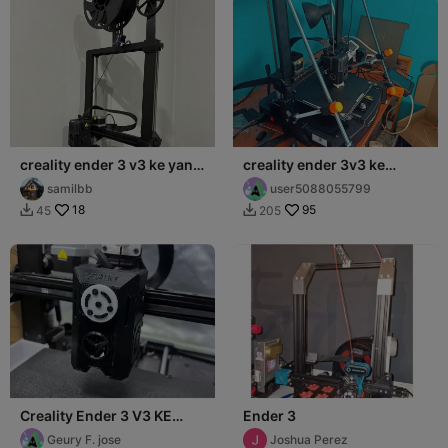
creality ender 3 v3 ke yan
creality ender 3v3 ke
flement desteği ve makara
vzpěra
samilbb
user5088055799
18
95
45
205


Creality Ender 3 V3 KE
Ender 3
visualizador de extrusor
Geury F. jose
Joshua Perez