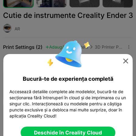
Cutie de instrumente Creality Ender 3
AR
Print Settings (2)
Adaugă
3D Printers
3D Printer Parts




Toate
K2 Plus
K2 Pro
K2
K2 SE
SPARK
3.5

Bucură-te de experiența completă
0.24mm layer, 2 walls, 15% infill
06h 29m
2 plates
257.22g



Accesează detaliile complete ale modelelor, bucură-te de
secționarea fără întreruperi în cloud și de imprimarea cu un
singur clic. Interacționează cu modelele pentru a câștiga
puncte exclusive și a debloca mai multe surprize, doar în
0.24mm layer, 2 walls, 15% infill
aplicația Creality Cloud!
06h 59m
2 plates
252.60g



Deschide în Creality Cloud