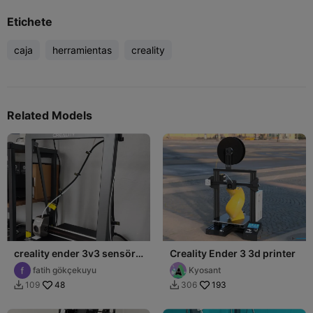
Etichete
caja
herramientas
creality
Related Models
creality ender 3v3 sensör
Creality Ender 3 3d printer
parçası
fatih gökçekuyu
Kyosant
48
193
109
306

