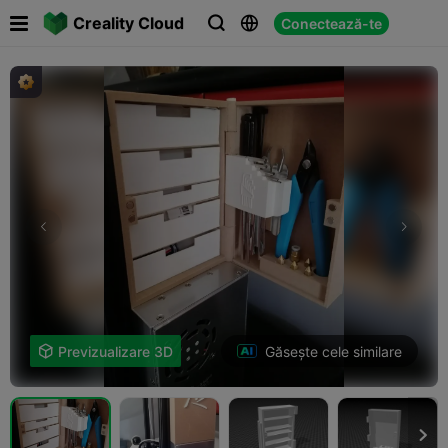

Creality Cloud
Conectează-te



Găsește cele similare

Previzualizare 3D
