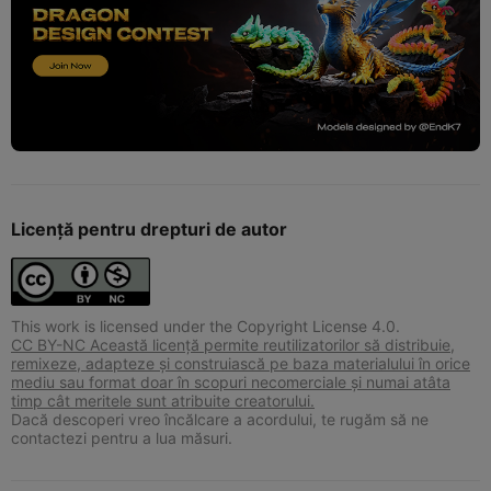
Licență pentru drepturi de autor
This work is licensed under the Copyright License 4.0.
CC BY-NC Această licență permite reutilizatorilor să distribuie,
remixeze, adapteze și construiască pe baza materialului în orice
mediu sau format doar în scopuri necomerciale și numai atâta
timp cât meritele sunt atribuite creatorului.
Dacă descoperi vreo încălcare a acordului, te rugăm să ne
contactezi pentru a lua măsuri.