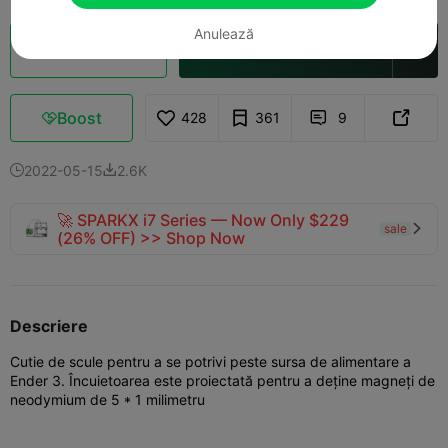
Anulează
Secționare Cloud
Deschide în Creality Cloud

Boost
428
361
9



2022-05-15
2.6K


🚀 SPARKX i7 Series — Now Only $229
sale

(26% OFF) >> Shop Now
Descriere
Cutie de scule pentru a se potrivi peste sursa de alimentare a
Ender 3. Încuietoarea este proiectată pentru a deține magneți de
neodymium de 5 * 1 milimetru