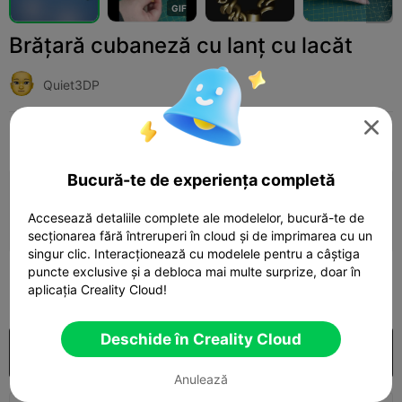
G
I
F
Brățară cubaneză cu lanț cu lacăt
Quiet3DP

Print Settings
Adaugă
Fashion
Jewelry & Accessories



Bucură-te de experiența completă
Adaugă configurația de imprimare

Accesează detaliile complete ale modelelor, bucură-te de
Câștigă mai multe puncte
secționarea fără întreruperi în cloud și de imprimarea cu un
singur clic. Interacționează cu modelele pentru a câștiga
puncte exclusive și a debloca mai multe surprize, doar în
3
aplicația Creality Cloud!

Deschide în Creality Cloud
Cumpărare
Anulează