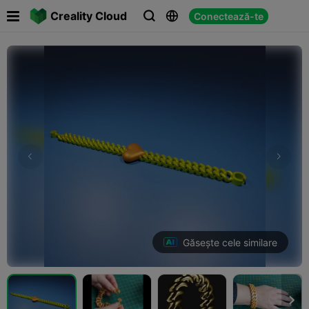

Creality Cloud
Conectează-te



Găsește cele similare
