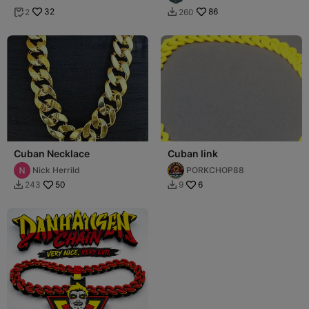
System
32
86
2
260


Cuban Necklace
Cuban link
Nick Herrild
PORKCHOP88
50
6
243
9

