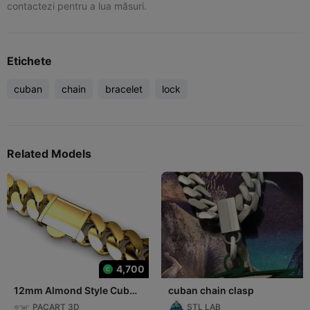
contactezi pentru a lua măsuri.
Etichete
cuban
chain
bracelet
lock
Related Models
4,700
12mm Almond Style Cuban
cuban chain clasp
Link with Full Locking
PACART 3D
STL LAB