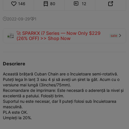
146
80
12


2022-09-29
1


🚀 SPARKX i7 Series — Now Only $229
sale

(26% OFF) >> Shop Now
Descriere
Această brățară Cuban Chain are o încuietoare semi-rotativă.
Puteți lega în lanț 3 sau 4 și să aveți un șiret la gât.
Acum cu o
versiune mai lungă (3inches/75mm).
Recomandare de imprimare: Este necesară o aderență la nivel și
excelentă a patului. Folosiți brim.
Suportul nu este necesar, dar îl puteți folosi sub încuietoarea
masculină.
PLA este OK.
Umpleți la 20%.