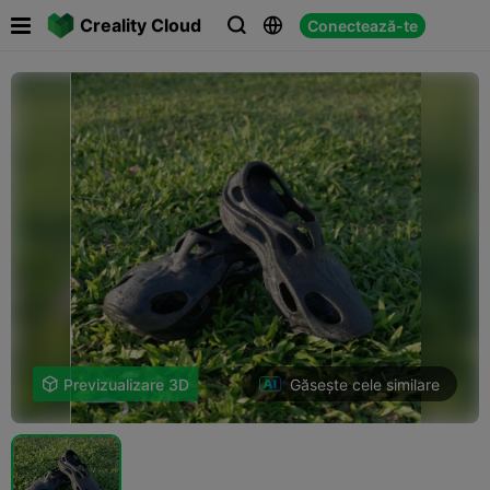

Creality Cloud
Conectează-te



Găsește cele similare

Previzualizare 3D