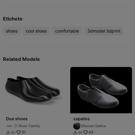
Etichete
shoes
cool shoes
comfortable
3dmodel 3dprint
Related Models
Due shoes
zapatos
川 River Family
Manuel Gatica
31
43
90
89

