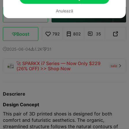
Anulează
Secționare Cloud
Deschide în Creality Cloud

Boost
792
802
35



2025-06-04
1.2K
31



🚀 SPARKX i7 Series — Now Only $229
sale

(26% OFF) >> Shop Now
Descriere
Design Concept
This pair of 3D printed shoes is designed for both
comfort and futuristic aesthetics. The organic,
streamlined structure follows the natural contours of