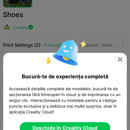
Shoes
Creality

Print Settings (2)
Adaugă
Fashion
Apparel, Shoes & Hats



Toate
K2 Plus
K2 Pro
K2
SPARKX i7
Cr

Bucură-te de experiența completă
0.2mm layer, 2 walls, 15% infill
Autor
4d 02h
1 plates
639.62g



Accesează detaliile complete ale modelelor, bucură-te de
secționarea fără întreruperi în cloud și de imprimarea cu un
singur clic. Interacționează cu modelele pentru a câștiga
1.0

puncte exclusive și a debloca mai multe surprize, doar în
0.2mm layer, 2 walls, 15% infill
aplicația Creality Cloud!
13h 0m
2 plates
431.11g



Deschide în Creality Cloud