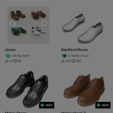
shoes
Barefoot Shoes
Efe Baytekin
Creality Cloud
10
123
28
196


400
400
Men's shoes
Men's shoes 2