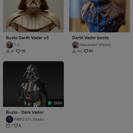
Busto Darth Vader v3
Darth Vader busto
T.C.
Alexander Vilches
29
85
67
162


200
Buste - Dark Vador
PAWU STL Studio
8
1
