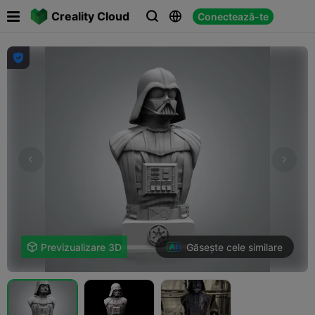

Creality Cloud
Conectează-te




Găsește cele similare

Previzualizare 3D