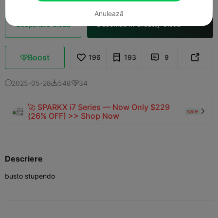
Anulează
Secționare Cloud
Deschide în Creality Cloud

Boost
196
193
9



2025-05-28
548
34



🚀 SPARKX i7 Series — Now Only $229
sale

(26% OFF) >> Shop Now
Descriere
busto stupendo