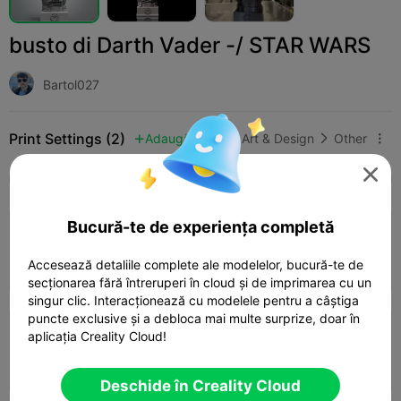
busto di Darth Vader -/ STAR WARS
Bartol027
Print Settings (2)
Adaugă
Art & Design
Other




Toate
K2 Plus
K2 Pro
K2
K2 SE
SPARK
Bucură-te de experiența completă
0.24mm layer, 2 walls, 15% infill
05h 55m
1 plates
77.29g
Accesează detaliile complete ale modelelor, bucură-te de



secționarea fără întreruperi în cloud și de imprimarea cu un
singur clic. Interacționează cu modelele pentru a câștiga
puncte exclusive și a debloca mai multe surprize, doar în
0.2mm layer, 2 walls, 15% infill
aplicația Creality Cloud!
02h 57m
1 plates
79.42g



Deschide în Creality Cloud