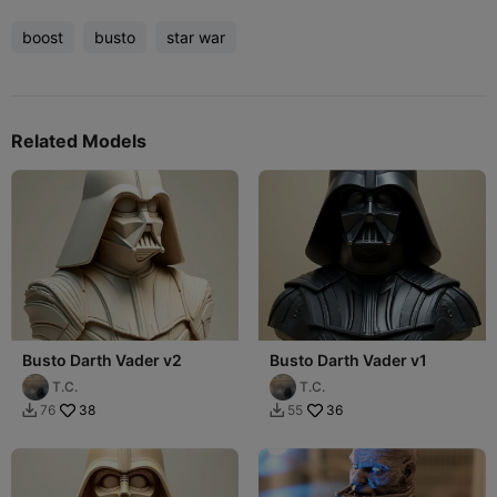
boost
busto
star war
Related Models
Busto Darth Vader v2
Busto Darth Vader v1
T.C.
T.C.
38
36
76
55

