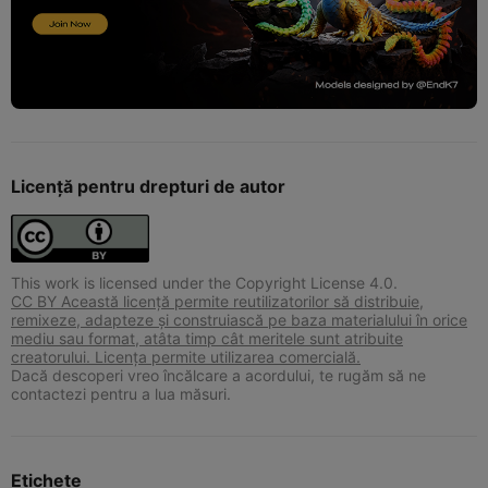
Licență pentru drepturi de autor
This work is licensed under the Copyright License 4.0.
CC BY Această licență permite reutilizatorilor să distribuie,
remixeze, adapteze și construiască pe baza materialului în orice
mediu sau format, atâta timp cât meritele sunt atribuite
creatorului. Licența permite utilizarea comercială.
Dacă descoperi vreo încălcare a acordului, te rugăm să ne
contactezi pentru a lua măsuri.
Etichete