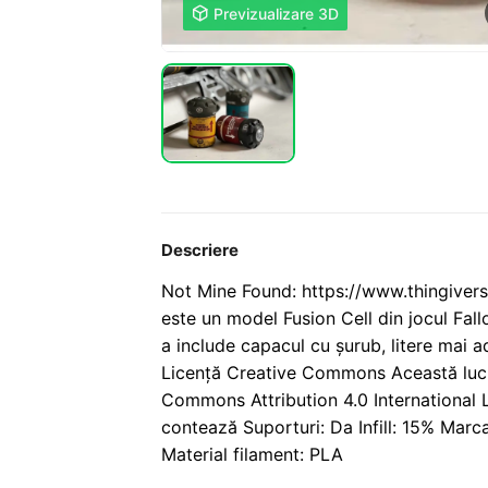

Previzualizare 3D
Descriere
Not Mine Found: https://www.thingiver
este un model Fusion Cell din jocul Fal
a include capacul cu șurub, litere mai a
Licență Creative Commons Această lucra
Commons Attribution 4.0 International L
contează Suporturi: Da Infill: 15% Marc
Material filament: PLA