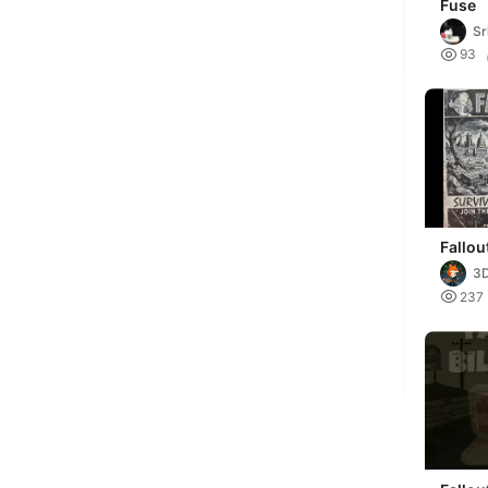
Fuse
Sr

93
Fallou
Huefo
3

237