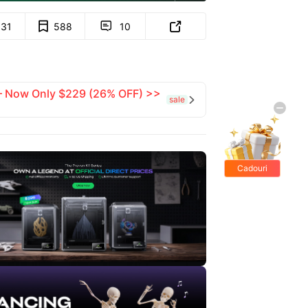
631
588
10


 — Now Only $229 (26% OFF) >>
sale

Cadouri
gratis