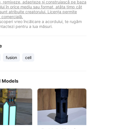
ie, remixeze, adapteze și construiască pe baza
lui în orice mediu sau format, atâta timp cât
sunt atribuite creatorului. Licența permite
a comercială.
coperi vreo încălcare a acordului, te rugăm
ntactezi pentru a lua măsuri.
e
fusion
cell
d Models