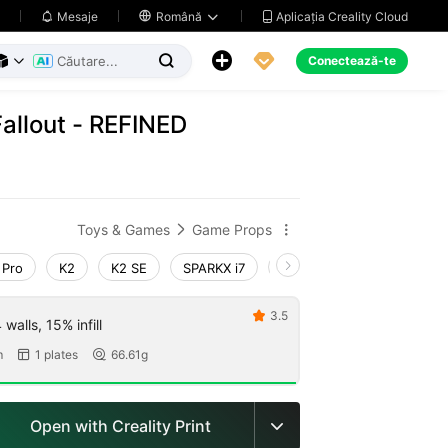
Aplicația Creality Cloud
Mesaje

Română





Conectează-te



Fallout - REFINED
Toys & Games
Game Props


 Pro
K2
K2 SE
SPARKX i7
Creality Hi
Ender-3 V
3.5

walls, 15% infill
m
1 plates
66.61g


Open with Creality Print
