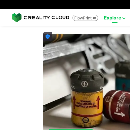
Explore
FlowPrint


