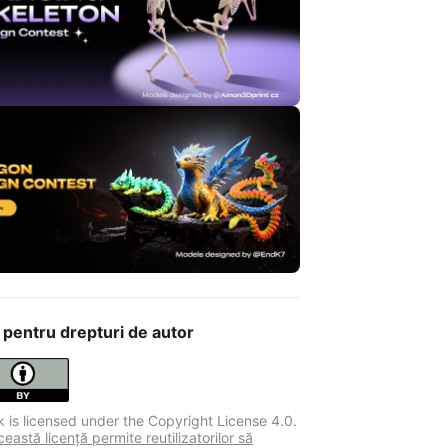
 pentru drepturi de autor
k is licensed under the Copyright License 4.0.
astă licență permite reutilizatorilor să