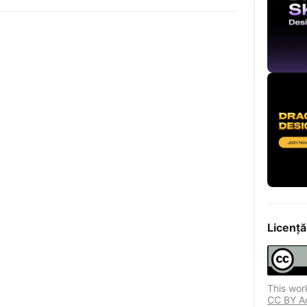
Licență
This wor
CC BY Ace