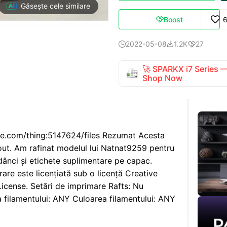
Găsește cele similare
Boost

2022-05-08
1.2K
27



🚀 SPARKX i7 Series
Shop Now
se.com/thing:5147624/files Rezumat Acesta
lout. Am rafinat modelul lui Natnat9259 pentru
dânci și etichete suplimentare pe capac.
re este licențiată sub o licență Creative
icense. Setări de imprimare Rafts: Nu
a filamentului: ANY Culoarea filamentului: ANY