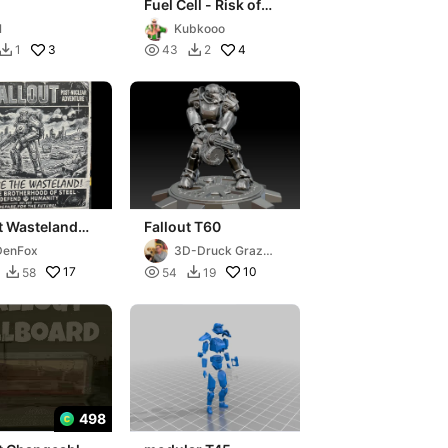
Fuel Cell - Risk of
Rain 2
l
Kubkooo
3

4
1
43
2


t Wasteland
Fallout T60
rge 200x200
DenFox
3D-Druck Graz
🇦🇹
17

10
58
54
19


498