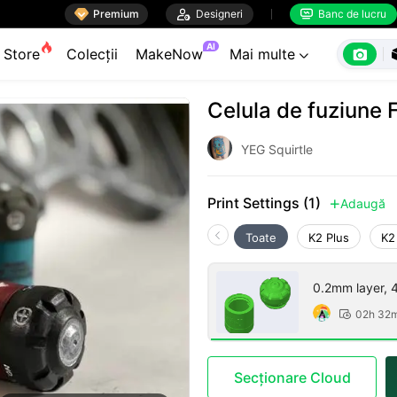

Premium

Designeri
Banc de lucru


AI

Store
Colecții
MakeNow
Mai multe

Celula de fuziune 
YEG Squirtle
Print Settings (1)
Adaugă

Toate
K2 Plus
K2
0.2mm layer, 4 
02h 32

Secționare Cloud