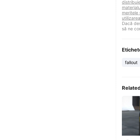
distribu
materialu
meritele 
utilizare
Dacă des
să ne co
Etichet
fallout
Relate