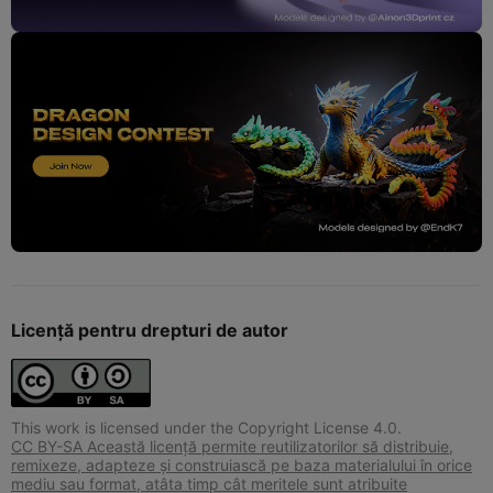
Licență pentru drepturi de autor
This work is licensed under the Copyright License 4.0.
CC BY-SA Această licență permite reutilizatorilor să distribuie,
remixeze, adapteze și construiască pe baza materialului în orice
mediu sau format, atâta timp cât meritele sunt atribuite