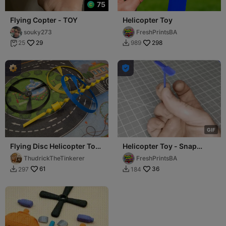
75
Flying Copter - TOY
Helicopter Toy
souky273
FreshPrintsBA
29
298
25
989



G
I
F
Flying Disc Helicopter Toy
Helicopter Toy - Snap
- Tri-Wing
Powered
ThudrickTheTinkerer
FreshPrintsBA
61
36
297
184

