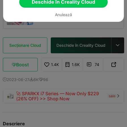
Deschide în Creality Cloud
0.2mm layer, 2 walls, 15% infill
Anulează
01h 10m
2 plates
26.86g



Secționare Cloud
Deschide în Creality Cloud

Boost
1.4K
1.6K
74



2023-06-27
6K
96



🚀 SPARKX i7 Series — Now Only $229
sale

(26% OFF) >> Shop Now
Descriere