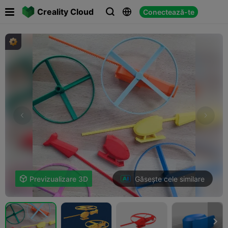

Creality Cloud
Conectează-te



Găsește cele similare

Previzualizare 3D
