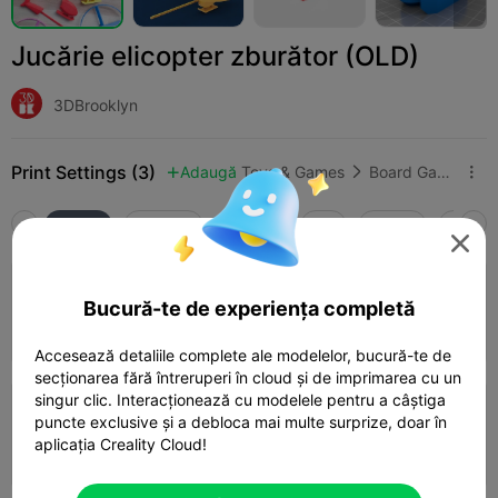
Jucărie elicopter zburător (OLD)
3DBrooklyn
Print Settings (3)
Adaugă
Toys & Games
Board Games & Card Games



Toate
K2 Plus
K2 Pro
K2
K2 SE
SPARK

4.8

0.2mm layer, 4 walls, 30% infill
Bucură-te de experiența completă
01h 10m
1 plates
37.76g



Accesează detaliile complete ale modelelor, bucură-te de
secționarea fără întreruperi în cloud și de imprimarea cu un
singur clic. Interacționează cu modelele pentru a câștiga
0.2mm layer, 3 walls, 15% infill
puncte exclusive și a debloca mai multe surprize, doar în
aplicația Creality Cloud!
46m 17s
1 plates
29.81g


