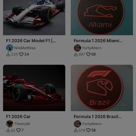
F1 2026 Car Model F1 |
Formula 1 2026 Miami
Formula 1
Coaster
NilsMatthias
YurtyAhern
34
68
335
697


F1 2026 Car
Formula 1 2026 Brazil
Coaster
ThomyM
YurtyAhern
7
58
62
578

