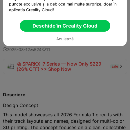
puncte exclusive și a debloca mai multe surprize, doar în
aplicația Creality Cloud!
Deschide în Creality Cloud

Deschide în Creality Cloud
Boost
133
180
12



Anulează
2025-08-12
524
11



🚀 SPARKX i7 Series — Now Only $229
sale

(26% OFF) >> Shop Now
Descriere
Design Concept
This model showcases all 2026 Formula 1 circuits with
their track layouts and names, designed for multi-color
3D printing. The concept focuses on a clean, collectible