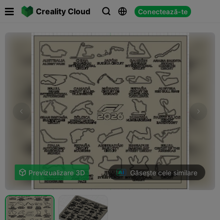

Creality Cloud
Conectează-te



Găsește cele similare

Previzualizare 3D