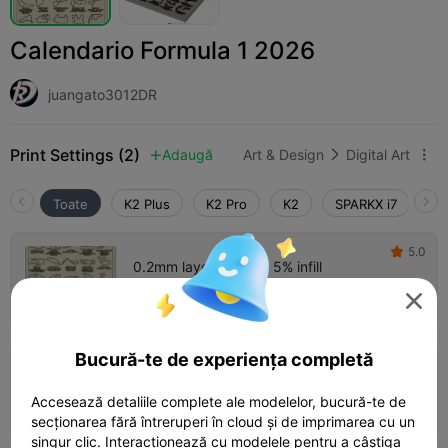
Calendario Formula 1 2026
juangato3012DR
Print Settings (2)
Adaugă
Art & Design
Digital Art



Toate
K2 Plus
K2 Pro
K2
SPARKX i7
Cr
5.0

0.2mm layer, 2 walls, 5% infill
Autor
04h 36m
1 plates
145.88g




Bucură-te de experiența completă
0.2mm layer, 2 walls, 5% infill, Painted by
height for CFS
Accesează detaliile complete ale modelelor, bucură-te de
03h 33m
1 plates
148.94g



secționarea fără întreruperi în cloud și de imprimarea cu un
singur clic. Interacționează cu modelele pentru a câștiga