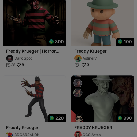
800
100
Freddy Krueger | Horror
Freddy Krueger
Movie Character
Dark Spot
Astiner7
Collection
8
3
28


220
990
Freddy Krueger
FREDDY KRUEGER
3DCARSALON
CGS Artes