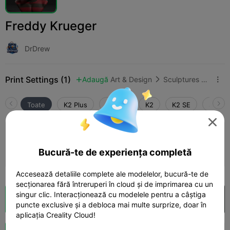
Freddy Krueger
DrDrew
Print Settings (1)
Adaugă
Art & Design
Sculptures & Artworks



Toate
K2 Plus
K2 Pro
K2
K2 SE
SPARK

0.2mm layer, 2 walls, 15% infill
Autor
Bucură-te de experiența completă
03h 09m
1 plates
83.90g



Accesează detaliile complete ale modelelor, bucură-te de
secționarea fără întreruperi în cloud și de imprimarea cu un
singur clic. Interacționează cu modelele pentru a câștiga
Secționare Cloud
Deschide în Creality Cloud

puncte exclusive și a debloca mai multe surprize, doar în
aplicația Creality Cloud!