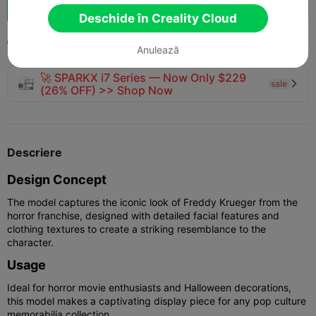
Boost
135
131
1



Deschide în Creality Cloud
2025-07-05
219
3



Anulează
🚀 SPARKX i7 Series — Now Only $229
sale

(26% OFF) >> Shop Now
Descriere
Design Concept
The model captures the iconic look of Freddy Krueger from the
horror franchise, designed with detailed facial features and
clothing textures to create a striking resemblance to the
character.
Usage
Ideal for horror movie enthusiasts and Halloween decorations,
this model makes a captivating display piece for any pop culture
memorabilia collection.