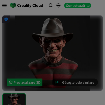

Creality Cloud
Conectează-te




Găsește cele similare

Previzualizare 3D