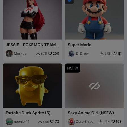
JESSIE - POKEMON TEAM
Super Mario
ROCKET
Merxuv
200
DrDrew
1K
376
5.9K


NSFW

Fortnite Duck Sprite (5)
Sexy Anime Girl (NSFW)
neonjer11
73
Zero Sniper
168
446
1.7K

