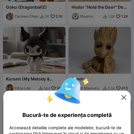
Goku (DragonballZ)
Hodor "Hold the Door" Door
Stopper
Carmen Chan
5.1K
Blaerov
1.2K
5K
1.6K


Kuromi (My Melody &
Groot
Kuromi)
Edna Lab
162
El Mackery
413
554
2.5K



Bucură-te de experiența completă
Accesează detaliile complete ale modelelor, bucură-te de
secționarea fără întreruperi în cloud și de imprimarea cu un