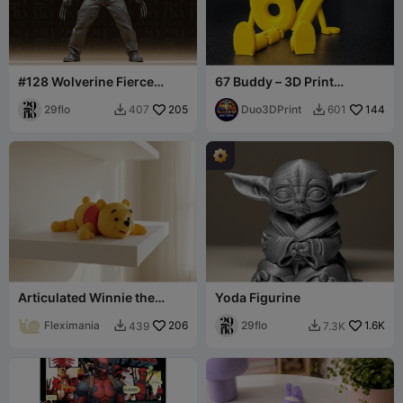
#128 Wolverine Fierce
67 Buddy – 3D Print
Clawed Mutant Superhero
Articulated Number
Statue
29flo
205
Character
Duo3DPrint
144
407
601


Articulated Winnie the
Yoda Figurine
Pooh Flexi Toy
Fleximania
206
29flo
1.6K
439
7.3K

