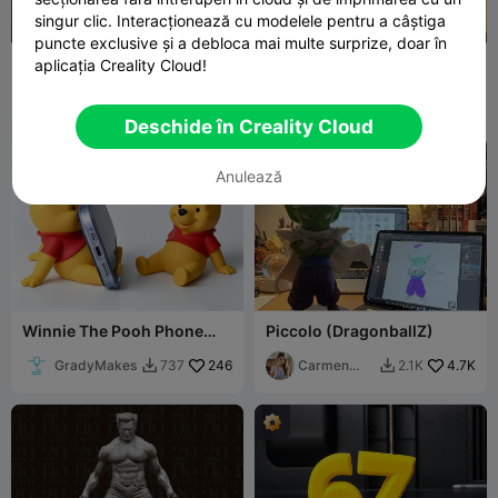
singur clic. Interacționează cu modelele pentru a câștiga
G
I
F
puncte exclusive și a debloca mai multe surprize, doar în
Predator
Yoshi 3D Model
aplicația Creality Cloud!
Carmen
4.7K
pairussj
365
2.9K
2.1K


Chan
Deschide în Creality Cloud
Anulează
Winnie The Pooh Phone
Piccolo (DragonballZ)
Holder
GradyMakes
246
Carmen
4.7K
737
2.1K


Chan