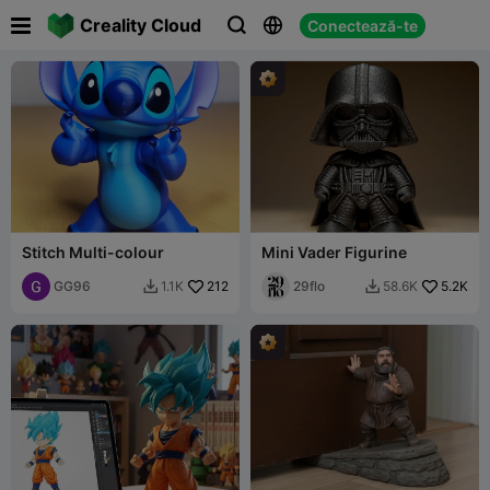

Creality Cloud
Conectează-te



Stitch Multi-colour
Mini Vader Figurine
GG96
212
29flo
5.2K
1.1K
58.6K

