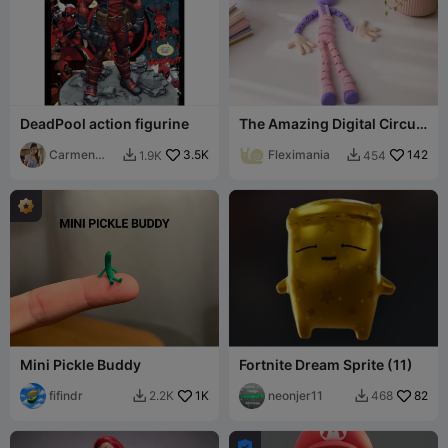
DeadPool action figurine
The Amazing Digital Circus
Jax TADC Flexi Toy
Carmen
3.5K
Fleximania
142
1.9K
454


Chan
Mini Pickle Buddy
Fortnite Dream Sprite (11)
fifindr
1K
neonjer11
82
2.2K
468


