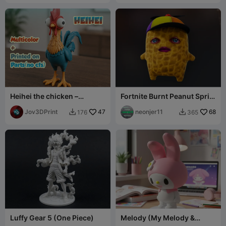
Heihei the chicken –
Fortnite Burnt Peanut Sprite
Moana's rooster -
(14)
Multicolor
Jov3DPrint
47
neonjer11
68
176
365


Luffy Gear 5 (One Piece)
Melody (My Melody &
Kuromi)