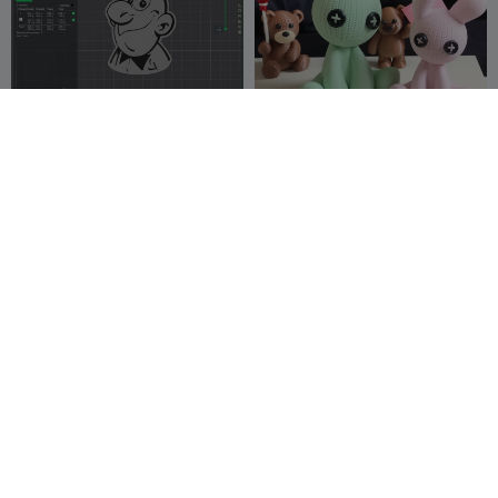
agente special file
Knitted bunny Multipart
[No CFS]
Cuartero84
16
OrangeSs
1.4K
255
3.1K


NSFW

Urban Stitch
Cute Anime sitting (NSFW)
PDP_Nick
343
Zero Sniper
76
596
927

