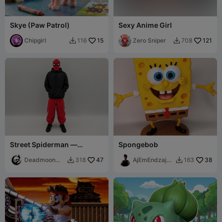
Skye (Paw Patrol)
Sexy Anime Girl
Chipgirl
15
Zero Sniper
121
116
708


Street Spiderman —
Spongebob
Multipart Figure
Deadmoon
47
AjEmEndzajne
38
318
163


Designs
r