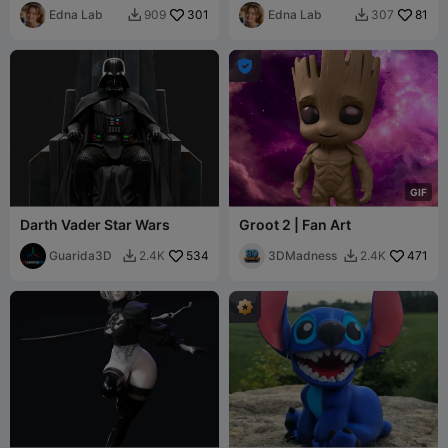
Edna Lab
301
Edna Lab
81
909
307



G
I
F
Darth Vader Star Wars
Groot 2 | Fan Art
Guarida3D
534
3DMadness
471
2.4K
2.4K

