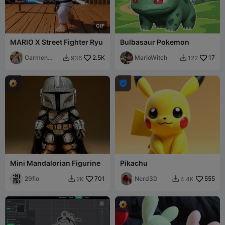
G
I
F
MARIO X Street Fighter Ryu
Bulbasaur Pokemon
Carmen
2.5K
MarioWitch
17
936
122


Chan

Mini Mandalorian Figurine
Pikachu
29flo
701
Nerd3D
555
2K
4.4K

