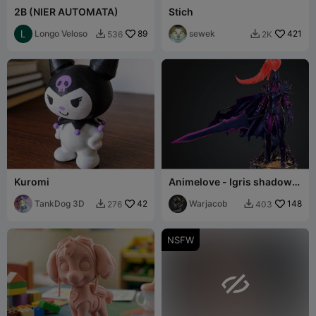
2B (NIER AUTOMATA)
Stich
Longo Veloso
89
sewek
421
536
2K


Kuromi
Animelove - Igris shadow
full power
TankDog 3D
42
Warjacob
148
276
403


NSFW
