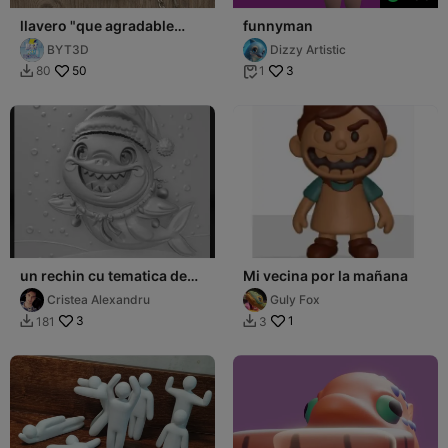
llavero "que agradable
funnyman
sujeto"
BYT3D
Dizzy Artistic
50
3
80
1


un rechin cu tematica de
Mi vecina por la mañana
craciun
Cristea Alexandru
Guly Fox
3
1
181
3

