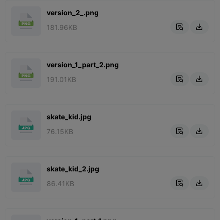
version_2_.png
181.96KB


version_1_part_2.png
191.01KB


skate_kid.jpg
76.15KB


skate_kid_2.jpg
86.41KB

