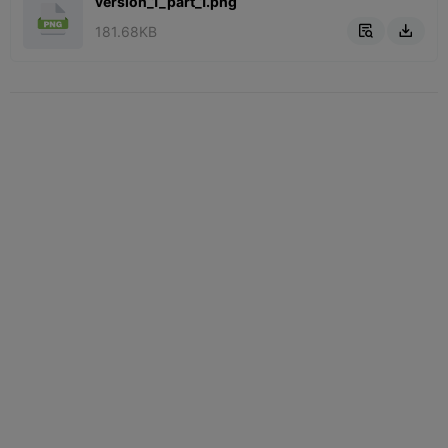
version_1_part_1.png
181.68KB

