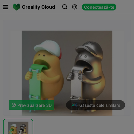

Creality Cloud
Conectează-te



Găsește cele similare

Previzualizare 3D