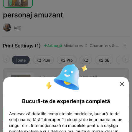
personaj amuzant
MjD
Print Settings (1)
Adaugă
Miniatures
Characters & Creatures



Toate
K2 Plus
K2 Pro
K2
K2 SE
SPARK
0.2mm layer, 2 walls, 15% infill

17h 53m
3 plates
608.53g



Bucură-te de experiența completă
Accesează detaliile complete ale modelelor, bucură-te de
Secționare Cloud
Deschide în Creality Cloud

secționarea fără întreruperi în cloud și de imprimarea cu un
singur clic. Interacționează cu modelele pentru a câștiga
puncte exclusive și a debloca mai multe surprize, doar în