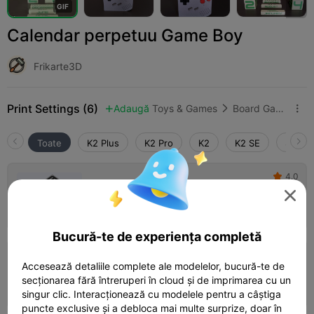
G
I
F
Calendar perpetuu Game Boy
Frikarte3D
Print Settings (6)
Adaugă
Toys & Games
Board Games & Card Games



Toate
K2 Plus
K2 Pro
K2
K2 SE
SPARK
4.0

0.2mm layer, 3 walls, 15% infill

09h 20m
1 plates
270.86g



Bucură-te de experiența completă
5.0

0.2mm layer, 3 walls, 15% infill
Accesează detaliile complete ale modelelor, bucură-te de
secționarea fără întreruperi în cloud și de imprimarea cu un
09h 30m
1 plates
268.62g



singur clic. Interacționează cu modelele pentru a câștiga
puncte exclusive și a debloca mai multe surprize, doar în