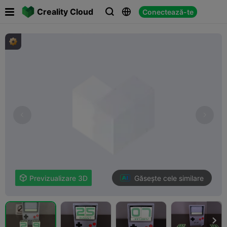

Creality Cloud
Conectează-te



Găsește cele similare

Previzualizare 3D
