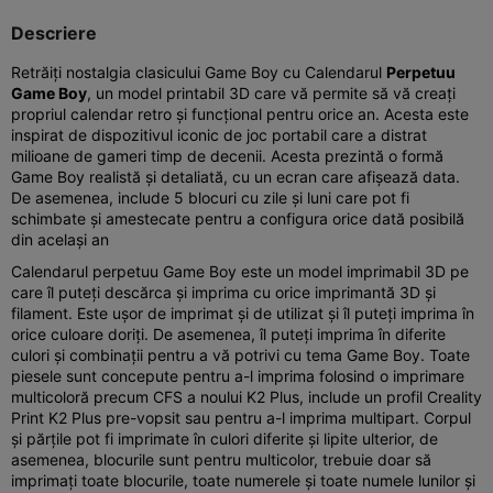
Descriere
Retrăiți nostalgia clasicului Game Boy cu Calendarul
Perpetuu
Game Boy
, un model printabil 3D care vă permite să vă creați
propriul calendar retro și funcțional pentru orice an. Acesta este
inspirat de dispozitivul iconic de joc portabil care a distrat
milioane de gameri timp de decenii. Acesta prezintă o formă
Game Boy realistă și detaliată, cu un ecran care afișează data.
De asemenea, include 5 blocuri cu zile și luni care pot fi
schimbate și amestecate pentru a configura orice dată posibilă
din același an
Calendarul perpetuu Game Boy este un model imprimabil 3D pe
care îl puteți descărca și imprima cu orice imprimantă 3D și
filament. Este ușor de imprimat și de utilizat și îl puteți imprima în
orice culoare doriți. De asemenea, îl puteți imprima în diferite
culori și combinații pentru a vă potrivi cu tema Game Boy. Toate
piesele sunt concepute pentru a-l imprima folosind o imprimare
multicoloră precum CFS a noului K2 Plus, include un profil Creality
Print K2 Plus pre-vopsit sau pentru a-l imprima multipart. Corpul
și părțile pot fi imprimate în culori diferite și lipite ulterior, de
asemenea, blocurile sunt pentru multicolor, trebuie doar să
imprimați toate blocurile, toate numerele și toate numele lunilor și