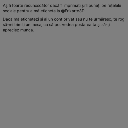
Aș fi foarte recunoscător dacă îl imprimați și îl puneți pe rețelele
sociale pentru a mă eticheta la @Frikarte3D
Dacă mă etichetezi și ai un cont privat sau nu te urmăresc, te rog
să-mi trimiți un mesaj ca să pot vedea postarea ta și să-ți
apreciez munca.