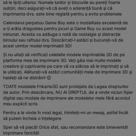
să le lipiți ulterior. Numele lunilor și blocurile au pereți foarte
subțiri, deci asigurați-vă că aveți o aderență bună și că
imprimanta dvs. este bine reglată pentru a evita problemele
Calendarul perpetuu Game Boy este o modalitate excelentă de
a-ți arăta dragostea pentru jocuri și Game Boy cu acest model
minunat. Acesta va adăuga o notă de nostalgie și distracție
biroului sau raftului dvs. Descărcați-l astăzi și bucurați-vă de
acest uimitor model imprimabil 3D!
Și nu uitați să verificați celelalte modele imprimabile 3D de pe
platforma mea de imprimare 3D. Veți găsi mai multe modele
creative și captivante pe care vă va plăcea să le imprimați și să
le utilizați. Alăturați-vă astăzi comunității mele de imprimare 3D și
haideți să ne distrăm! 😊
TOATE modelele Frikarte3D sunt protejate de Legea drepturilor
de autor. Prin descărcare, NU AI DREPTUL de a vinde niciun fișier
digital sau modele de imprimare ale modelelor mele fără acordul
meu explicit scris
Pentru a le vinde în mod legal, trimiteți-mi un mesaj, astfel încât
să putem încheia o înțelegere
Sper să vă placă! Orice sfat, sau recomandare este binevenită!
Imprimare fericită!