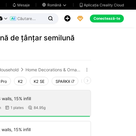
Aplicația Creality Cloud
Mesaje

Română





Conectează-te



nă de țânțar semilună
Household
Home Decorations & Ornaments


 Pro
K2
K2 SE
SPARKX i7
Creality Hi
Ender-3 V
walls, 15% infill
m
1 plates
84.95g


walls, 15% infill