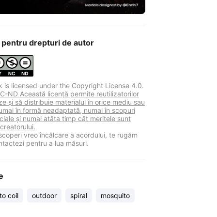
 pentru drepturi de autor
k is licensed under the Copyright License 4.0.
-ND Această licență permite reutilizatorilor
e și să distribuie materialul în orice mediu sau
umai în formă neadaptată, numai în scopuri
iale și numai atâta timp cât meritele sunt
 creatorului.
coperi vreo încălcare a acordului, te rugăm
ntactezi pentru a lua măsuri.
e
o coil
outdoor
spiral
mosquito