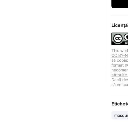
Licență
This wor
CC BY-NC
să copiez
format n
necomerc
atribuite
Dacă des
să ne co
Etichet
mosquit