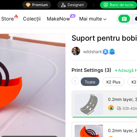

Premium

Designeri
Banc de lucru


AI

Store
Colecții
MakeNow
Mai multe

Suport pentru bobi
wildshark
Print Settings (3)
Adaugă

Toate
K2 Plus
K2
0.2mm layer, 3 
02h 42

0.2mm layer, 2 