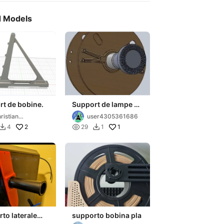
d Models
t de bobine.
Support de lampe à
partir d'une bobine
ristian
user4305361686
Creality
erkies
2

1
4
29
1


to laterale
supporto bobina pla
a k1max per