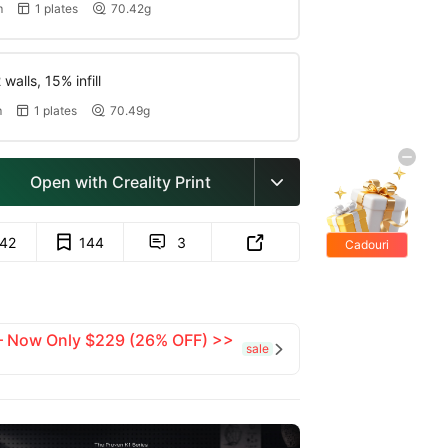
m
1 plates
70.42g


walls, 15% infill
m
1 plates
70.49g


Open with Creality Print

142
144
3


Cadouri
gratis
 — Now Only $229 (26% OFF) >>
sale
