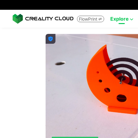
Explore
FlowPrint


