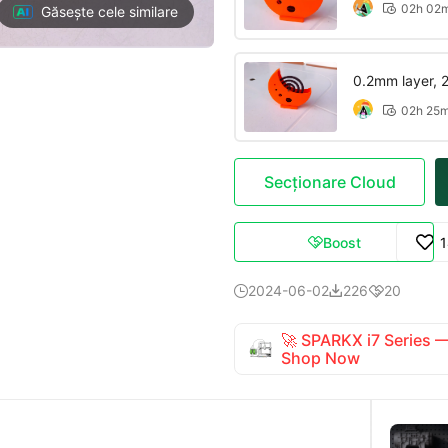
02h 02

Găsește cele similare
0.2mm layer, 2 
02h 25

Secționare Cloud
Boost

2024-06-02
226
20



🚀 SPARKX i7 Series
Shop Now