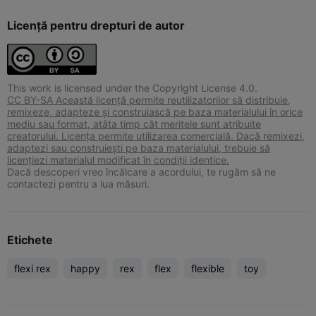
Licență pentru drepturi de autor
This work is licensed under the Copyright License 4.0.
CC BY-SA Această licență permite reutilizatorilor să distribuie,
remixeze, adapteze și construiască pe baza materialului în orice
mediu sau format, atâta timp cât meritele sunt atribuite
creatorului. Licența permite utilizarea comercială. Dacă remixezi,
adaptezi sau construiești pe baza materialului, trebuie să
licențiezi materialul modificat în condiții identice.
Dacă descoperi vreo încălcare a acordului, te rugăm să ne
contactezi pentru a lua măsuri.
Etichete
flexi rex
happy
rex
flex
flexible
toy