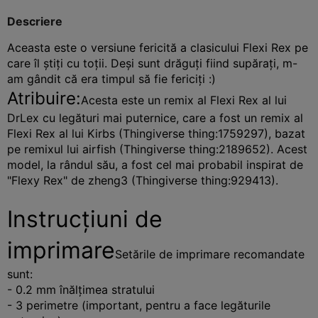
Descriere
Aceasta este o versiune fericită a clasicului Flexi Rex pe
care îl știți cu toții. Deși sunt drăguți fiind supărați, m-
am gândit că era timpul să fie fericiți :)
Atribuire:
Acesta este un remix al Flexi Rex al lui
DrLex cu legături mai puternice, care a fost un remix al
Flexi Rex al lui Kirbs (Thingiverse thing:1759297), bazat
pe remixul lui airfish (Thingiverse thing:2189652). Acest
model, la rândul său, a fost cel mai probabil inspirat de
"Flexy Rex" de zheng3 (Thingiverse thing:929413).
Instrucțiuni de
imprimare
Setările de imprimare recomandate
sunt:
- 0.2 mm înălțimea stratului
- 3 perimetre (important, pentru a face legăturile