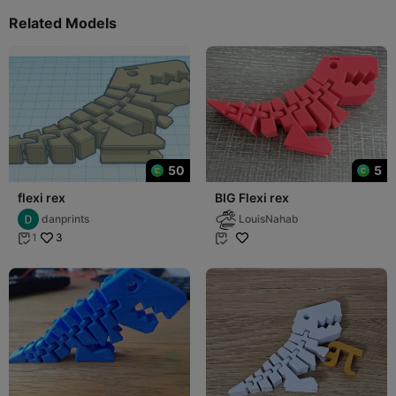
Related Models
50
5
flexi rex
BIG Flexi rex
danprints
LouisNahab
3
1

