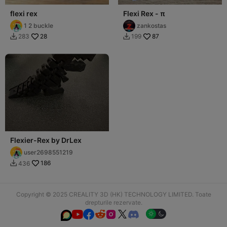
flexi rex
Flexi Rex - π
1 2 buckle
zankostas
28
87
283
199


Flexier-Rex by DrLex
user2698551219
186
436

Copyright © 2025 CREALITY 3D (HK) TECHNOLOGY LIMITED. Toate
drepturile rezervate.





