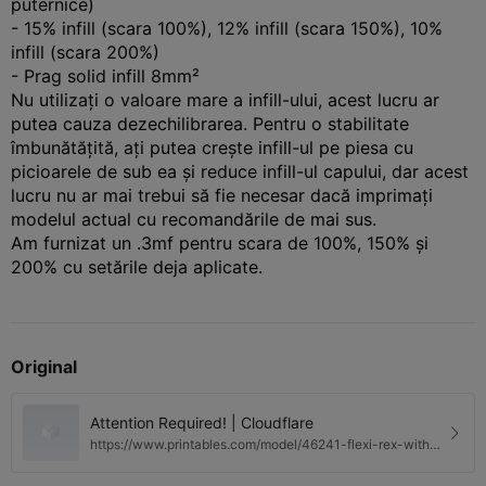
puternice)
- 15% infill (scara 100%), 12% infill (scara 150%), 10%
infill (scara 200%)
- Prag solid infill 8mm²
Nu utilizați o valoare mare a infill-ului, acest lucru ar
putea cauza dezechilibrarea. Pentru o stabilitate
îmbunătățită, ați putea crește infill-ul pe piesa cu
picioarele de sub ea și reduce infill-ul capului, dar acest
lucru nu ar mai trebui să fie necesar dacă imprimați
modelul actual cu recomandările de mai sus.
Am furnizat un .3mf pentru scara de 100%, 150% și
200% cu setările deja aplicate.
Original
Attention Required! | Cloudflare
https://www.printables.com/model/46241-flexi-rex-with-
stronger-links