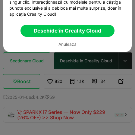
singur clic. Interacționează cu modelele pentru a câștiga
puncte exclusive și a debloca mai multe surprize, doar în
K2 + SparkX + Hi Optimized (0.2mm layer,
aplicația Creality Cloud!
3 walls, 15% infil)
07h 40m
3 plates
129.28g



Deschide în Creality Cloud
Vezi mai mult

Anulează
Secționare Cloud
Deschide în Creality Cloud

Boost
820
1.1K
34



2025-01-06
4.2K
59



🚀 SPARKX i7 Series — Now Only $229
sale

(26% OFF) >> Shop Now