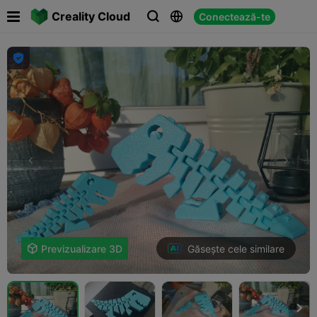

Creality Cloud
Conectează-te




Găsește cele similare

Previzualizare 3D
