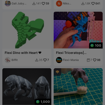
Gali Juby
59
Niko
641
141
1.6K


Funko
Teslenco
100
Flexi Dino with Heart ❤️
Flexi Triceratops|
Articulated Multi-Part
Biffit
7
Dinosaur
Flexi-Mania
98
35
7



1,000