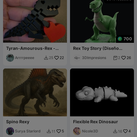
700
Tyran-Amourous-Rex -
Rex Toy Story (Diseño
Multi-Part / CFS Flexi Rex &
Mejorado)
Heart Box
Arrrrpeeee
22
3DImpresions
26
25
2


Spino Rexy
Flexible Rex Dinosaur
Surya Starlord
5
Nicole3D
4
11
16

