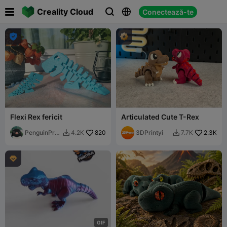

Creality Cloud
Conectează-te




Flexi Rex fericit
Articulated Cute T-Rex
PenguinProt
820
3DPrintyi
2.3K
4.2K
7.7K


otypes

G
I
F