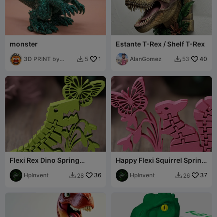
monster
Estante T-Rex / Shelf T-Rex
3D PRINT by
1
AlanGomez
40
5
53


Misakov
Flexi Rex Dino Spring
Happy Flexi Squirrel Spring
Flower Print in Place
Flower articulated
HpInvent
36
HpInvent
37
28
26

