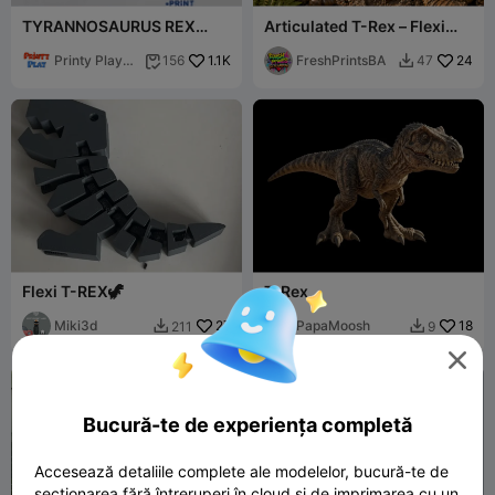
TYRANNOSAURUS REX
Articulated T-Rex – Flexi
FLEXI
Dinosaur Model
Printy Play
1.1K
FreshPrintsBA
24
156
47


3D
Flexi T-REX🦖
T-Rex
Miki3d
27
PapaMoosh
18
211
9



Bucură-te de experiența completă
Accesează detaliile complete ale modelelor, bucură-te de
secționarea fără întreruperi în cloud și de imprimarea cu un