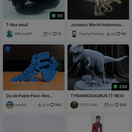
50
T-Rex skull
Jurassic World Indominus
Rex
OfficineKP
21
TrashyPrinting
40
11
68



250
Ou de Paște Flexi-Rex
TYRANNOSAURUS (T-REX)
Baby-Rex - Ziua Mamei
Lele88
542
YDSTUDIO
206
809
60

