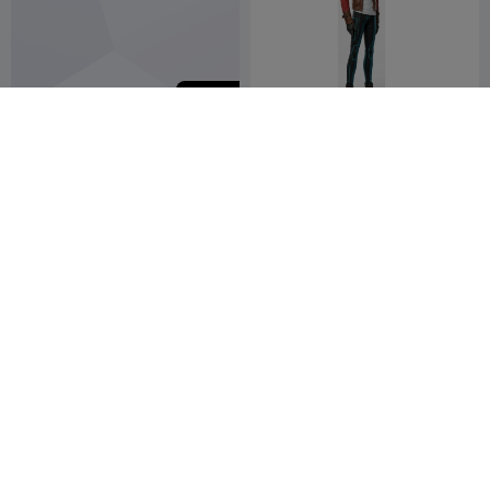
750
Pen Holder Sleeping Trex in
Rex
a cave
3DJPDESIGNS
Girasol3DGT
2


100
Rex- Star Wars
TRex Tooth
aka-lino-goon-
10
OfficineKP
7
3
16


3055