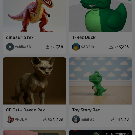
dinosurio rex
T-Rex Duck
Ashika3D
6
K3DPrint
23
52
37


CF Cat - Devon Rex
Toy Story Rex
AR3DP
39
miniFab
3
62
14


30 % reducere