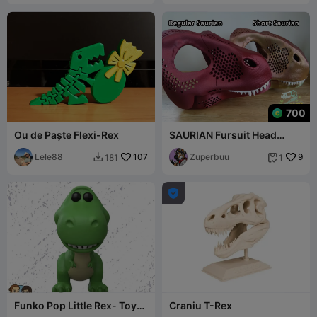
700
Ou de Paște Flexi-Rex
SAURIAN Fursuit Head
Frame
Lele88
107
Zuperbuu
9
181
1



Funko Pop Little Rex- Toy
Craniu T-Rex
Story