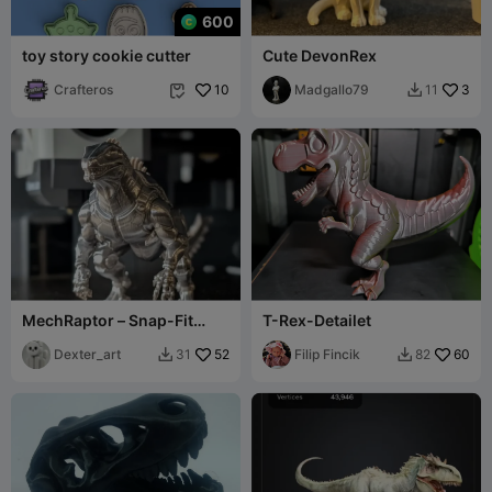
600
toy story cookie cutter
Cute DevonRex
Crafteros
10
Madgallo79
3
11


MechRaptor – Snap-Fit
T-Rex-Detailet
spikes-Dinosaur
Dexter_art
52
Filip Fincik
60
31
82

