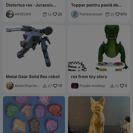
Distortus rex -Jurassic
Topper pentru pastă de
World Rebirt-
dinți dinozaur (T-Rex)
ARXEUKX
25
Pandoranium
670
14
25


Metal Gear Solid Rex robot
rex from toy story
Ainon3Dprint
15
Purple monkey
5
47
12


cz