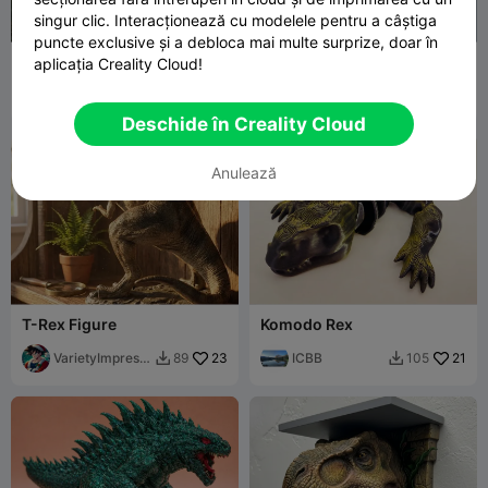
singur clic. Interacționează cu modelele pentru a câștiga
puncte exclusive și a debloca mai multe surprize, doar în
DINO TORTU REX-
Legofied Tyrannosaurus
aplicația Creality Cloud!
JURASSIC WORLD
Rex
Mundo_3D
120
Pablo Zebari
69
301
155


Deschide în Creality Cloud
Anulează
T-Rex Figure
Komodo Rex
VarietyImpressi
23
ICBB
21
89
105


on45