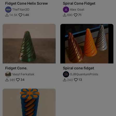
Fidget Cone Helix Screw
Spiral Cone Fidget
TheTitan3D
Alex Goat
1.4K
71
14.5K
690


Fidget Cone.
Spiral cone fidget
Vasyl Ferkaliak
GJBQuantumPrints
34
13
385
240

