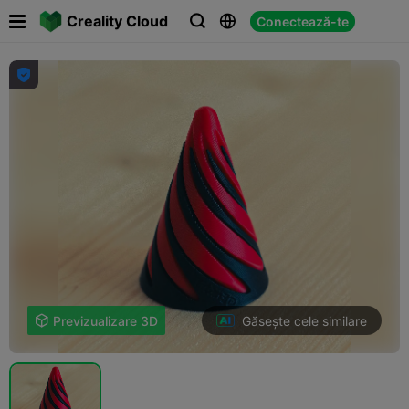

Creality Cloud
Conectează-te




Găsește cele similare

Previzualizare 3D