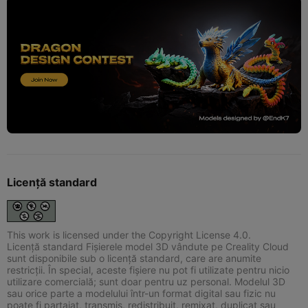
Licență standard
This work is licensed under the Copyright License 4.0.
Licență standard Fișierele model 3D vândute pe Creality Cloud
sunt disponibile sub o licență standard, care are anumite
restricții. În special, aceste fișiere nu pot fi utilizate pentru nicio
utilizare comercială; sunt doar pentru uz personal. Modelul 3D
sau orice parte a modelului într-un format digital sau fizic nu
poate fi partajat, transmis, redistribuit, remixat, duplicat sau