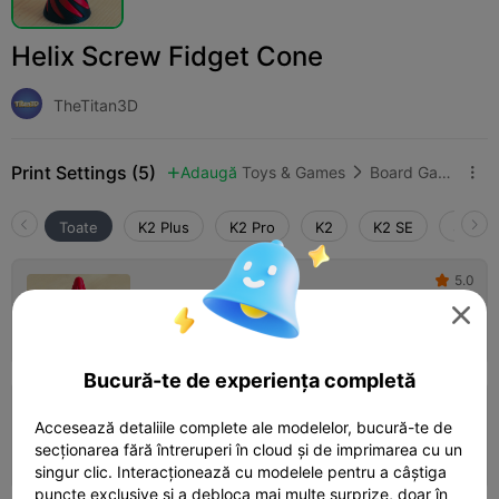
Helix Screw Fidget Cone
TheTitan3D
Print Settings (5)
Adaugă
Toys & Games
Board Games & Card Games



Toate
K2 Plus
K2 Pro
K2
K2 SE
SPARK
5.0

0.2mm layer, 5 walls, 0% infill

Autor
01h 28m
2 plates
27.92g



Bucură-te de experiența completă
4.0

0.2mm layer, 2 walls, 15% infill
Accesează detaliile complete ale modelelor, bucură-te de
secționarea fără întreruperi în cloud și de imprimarea cu un
01h 22m
2 plates
26.15g



singur clic. Interacționează cu modelele pentru a câștiga
puncte exclusive și a debloca mai multe surprize, doar în