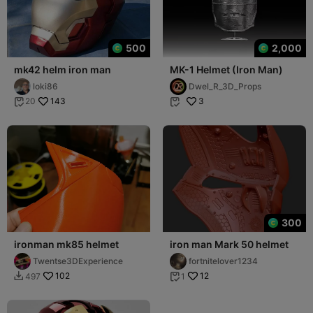
500
2,000
mk42 helm iron man
MK-1 Helmet (Iron Man)
loki86
Dwel_R_3D_Props
143
3
20


300
ironman mk85 helmet
iron man Mark 50 helmet
Twentse3DExperience
fortnitelover1234
102
12
497
1

