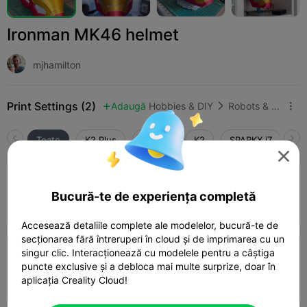
Ironman MK46 helmet
mjhamilton
Print Settings (2)
Adaugă
Hobbies & DIY
Robots & Mechs



Toate
K2 Plus
K2 Pro
K2
SPARKX i7
En

0.2mm layer, 2 walls, 15% infill
Bucură-te de experiența completă
21h 41m
5 plates
417.75g



Accesează detaliile complete ale modelelor, bucură-te de
secționarea fără întreruperi în cloud și de imprimarea cu un
5.0

singur clic. Interacționează cu modelele pentru a câștiga
0.2mm layer, 2 walls, 15% infill
puncte exclusive și a debloca mai multe surprize, doar în
22h 03m
5 plates
472.66g



aplicația Creality Cloud!