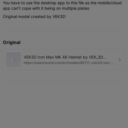
You have to use the desktop app to this file as the mobile/cloud
app can’t cope with it being on multiple plates
Original model created by VEK3D
Original
VEK3D Iron Man MK 46 Helmet by VEK_3D
MakerWorld: Download Free 3D Models
https://makerworld.com/en/models/60111-vek3d-iron-
man-mk-46-helmet#profileId-1343422