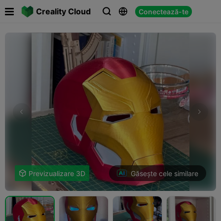

Creality Cloud
Conectează-te



Găsește cele similare

Previzualizare 3D