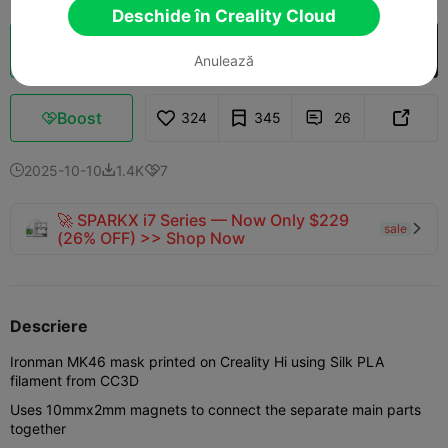
Deschide în Creality Cloud
Secționare Cloud
Deschide în Creality Cloud

Anulează
Boost
324
345
26



2025-10-10
1.4K
7



🚀 SPARKX i7 Series — Now Only $229
sale

(26% OFF) >> Shop Now
Descriere
Ironman MK46 mask printed on Creality Hi using Silk PLA
filament from CC3D
Uses 10mmx2mm magnets to connect the separate main parts
together