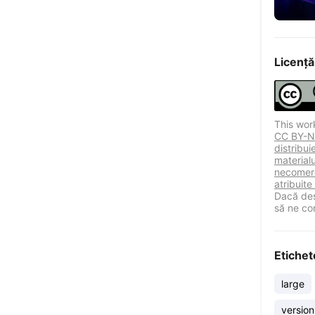
Licență
This wor
CC BY-NC
distribu
materialu
necomerc
atribuite
Dacă des
să ne co
Etichet
large
version