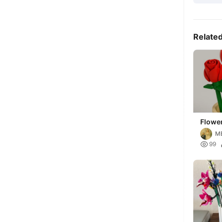
Relate
Flowe
M

99