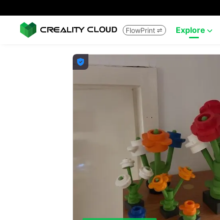
Explore
FlowPrint


