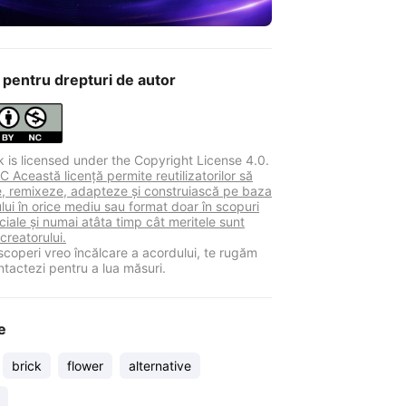
 pentru drepturi de autor
k is licensed under the Copyright License 4.0.
 Această licență permite reutilizatorilor să
ie, remixeze, adapteze și construiască pe baza
lui în orice mediu sau format doar în scopuri
iale și numai atâta timp cât meritele sunt
 creatorului.
coperi vreo încălcare a acordului, te rugăm
ntactezi pentru a lua măsuri.
e
brick
flower
alternative