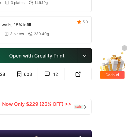
m
3 plates
149.19g


5.0

walls, 15% infill
m
3 plates
230.40g


Open with Creality Print

28
603
12


Cadouri
gratis
 — Now Only $229 (26% OFF) >>
sale
