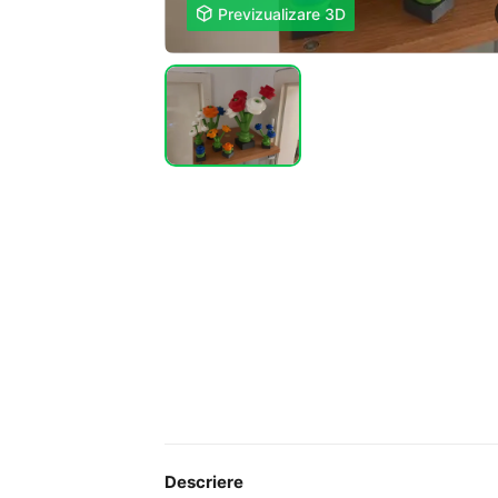

Previzualizare 3D
Descriere