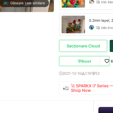
05h 36

Găsește cele similare
0.2mm layer, 2 
06h 51

Secționare Cloud
Boost
6

2021-12-10
1.1K
52



🚀 SPARKX i7 Series
Shop Now