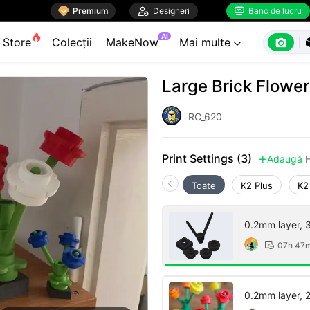

Premium

Designeri
Banc de lucru


AI

Store
Colecții
MakeNow
Mai multe

Large Brick Flower
RC_620
Print Settings (3)
Adaugă

Toate
K2 Plus
K2
0.2mm layer, 3 
07h 47

0.2mm layer, 2 