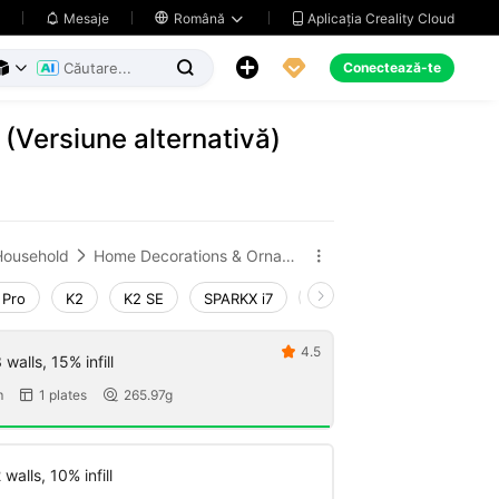
Aplicația Creality Cloud
Mesaje

Română





Conectează-te



 (Versiune alternativă)
Household
Home Decorations & Ornaments


 Pro
K2
K2 SE
SPARKX i7
Creality Hi
Ender-3 V
4.5

walls, 15% infill
m
1 plates
265.97g


walls, 10% infill