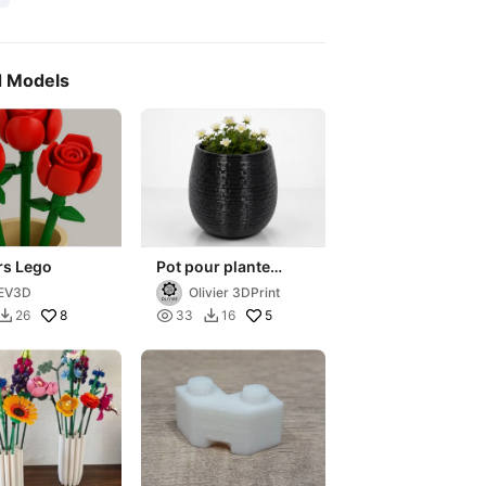
d Models
rs Lego
Pot pour plante
(Brique)
EV3D
Olivier 3DPrint
8

5
26
33
16

