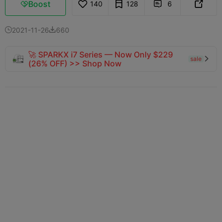
Boost
140
128
6



2021-11-26
660


🚀 SPARKX i7 Series — Now Only $229
sale

(26% OFF) >> Shop Now