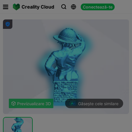

Creality Cloud
Conectează-te




Găsește cele similare

Previzualizare 3D