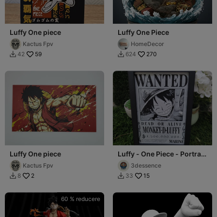
Luffy One piece
Luffy One Piece
Kactus Fpv
HomeDecor
59
270
42
624


Luffy One piece
Luffy - One Piece - Portrait
Hueforge
Kactus Fpv
3dessence
2
15
8
33


60 % reducere