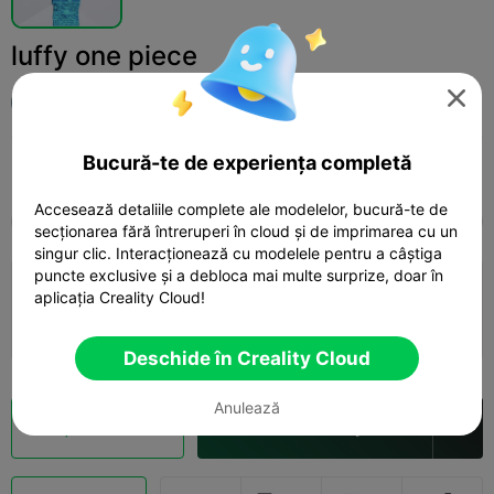
luffy one piece

Bryan Thomas
Bucură-te de experiența completă
Print Settings (1)
Adaugă
Miniatures
Characters & Creatures



Accesează detaliile complete ale modelelor, bucură-te de
Toate
K2 Plus
K2 Pro
K2
K2 SE
SPARK
secționarea fără întreruperi în cloud și de imprimarea cu un
singur clic. Interacționează cu modelele pentru a câștiga
puncte exclusive și a debloca mai multe surprize, doar în
3.5

0.2mm layer, 3 walls, 15% infill
aplicația Creality Cloud!
11h 33m
1 plates
177.50g



Deschide în Creality Cloud
Anulează
Secționare Cloud
Deschide în Creality Cloud
