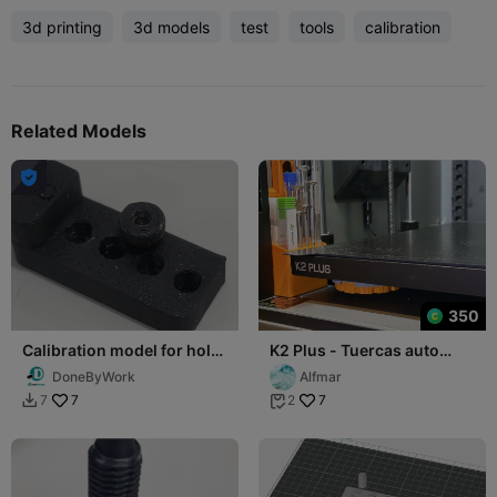
3d printing
3d models
test
tools
calibration
Related Models

350
Calibration model for hole
K2 Plus - Tuercas auto
and thread (M3 and 3mm
fijación ajuste placa
DoneByWork
Alfmar
version)
impresión
7
7
7
2

