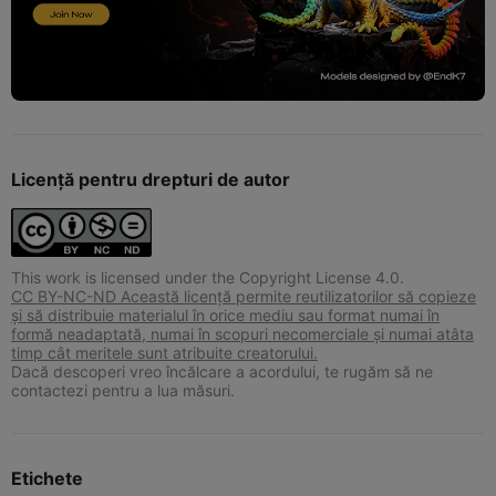
Licență pentru drepturi de autor
This work is licensed under the Copyright License 4.0.
CC BY-NC-ND Această licență permite reutilizatorilor să copieze
și să distribuie materialul în orice mediu sau format numai în
formă neadaptată, numai în scopuri necomerciale și numai atâta
timp cât meritele sunt atribuite creatorului.
Dacă descoperi vreo încălcare a acordului, te rugăm să ne
contactezi pentru a lua măsuri.
Etichete