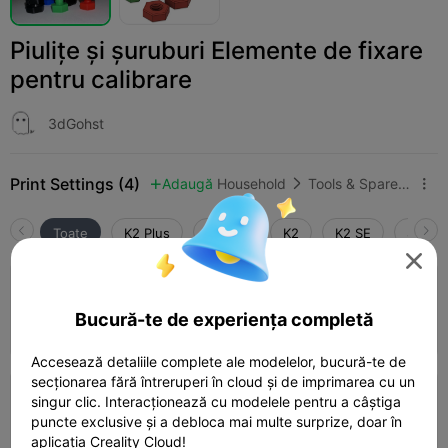
Piulițe și șuruburi Elemente de fixare
pentru calibrare
3dGohst
Print Settings (4)
Adaugă
Household
Tools & Spare Parts



Toate
K2 Plus
K2 Pro
K2
K2 SE
SPARK

4.0

0.2mm layer, 4 walls, 15% infill
Bucură-te de experiența completă
47m 26s
1 plates
10.79g



Accesează detaliile complete ale modelelor, bucură-te de
secționarea fără întreruperi în cloud și de imprimarea cu un
singur clic. Interacționează cu modelele pentru a câștiga
0.2mm layer, 3 walls, 15% infill
puncte exclusive și a debloca mai multe surprize, doar în
45m 46s
1 plates
10.00g



aplicația Creality Cloud!