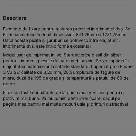
Descriere
Elemente de fixare pentru testarea preciziei imprimantei dvs. 3d.
Filete izometrice în două dimensiuni: 8x1.25mm și 12x1.75mm.
Dacă aceste piulițe și șuruburi se potrivesc între ele, atunci
imprimanta dvs. este într-o formă excelentă!
Model ușor de imprimat în loc. Ștergeți orice piesă din slicer
pentru a imprima piesele de care aveți nevoie. Se va imprima în
majoritatea materialelor la setările standard. Imprimat pe o Ender-
3 V3 SE: calitate de 0,20 mm, 20% umplutură de fagure de
miere, duză de 195 de grade și temperatură a patului de 60 de
grade.
Firele au fost îmbunătățite de la prima mea versiune pentru o
potrivire mai bună. Vă mulțumim pentru verificare, capul pe
pagina mea pentru mai multe moduri utile și printuri distractive!