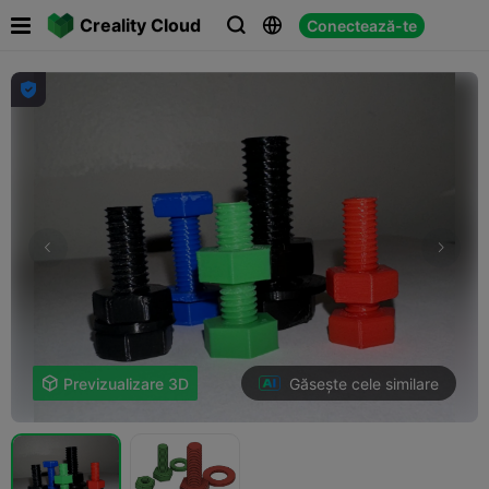

Creality Cloud
Conectează-te




Găsește cele similare

Previzualizare 3D