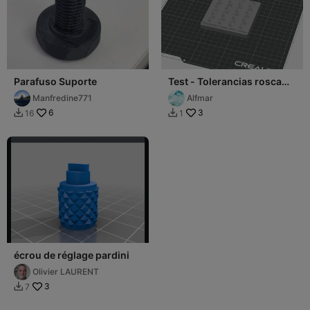
Parafuso Suporte
Test - Tolerancias rosca
M10
Manfredine771
Alfmar
6
3
16
1


écrou de réglage pardini
Olivier LAURENT
3
7
