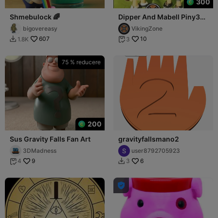
300
Shmebulock 🌈
Dipper And Mabell Piny3D:
the articulated Gravity
bigovereasy
VikingZone
Falls
607
10
1.8K
3


75 % reducere
200
Sus Gravity Falls Fan Art
gravityfallsmano2
3DMadness
user8792705923
9
6
4
3


