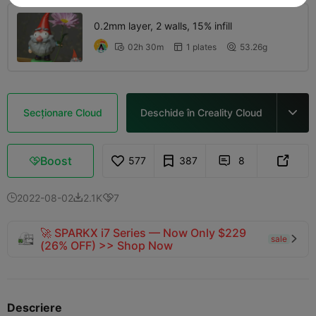
0.2mm layer, 2 walls, 15% infill
02h 30m
1 plates
53.26g



Secționare Cloud
Deschide în Creality Cloud

Boost
577
387
8



2022-08-02
2.1K
7



🚀 SPARKX i7 Series — Now Only $229
sale

(26% OFF) >> Shop Now
Descriere