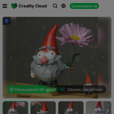

Creality Cloud
Conectează-te




Găsește cele similare

Previzualizare 3D
