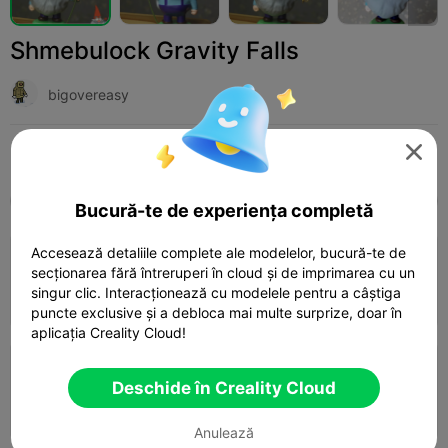
Shmebulock Gravity Falls
bigovereasy

Print Settings (3)
Adaugă
Miniatures
Characters & Creatures



Toate
K2 Plus
K2 Pro
K2
K2 SE
SPARK
Bucură-te de experiența completă
Accesează detaliile complete ale modelelor, bucură-te de
0.2mm layer, 2 walls, 15% infill
secționarea fără întreruperi în cloud și de imprimarea cu un
singur clic. Interacționează cu modelele pentru a câștiga
02h 55m
1 plates
54.16g



puncte exclusive și a debloca mai multe surprize, doar în
aplicația Creality Cloud!
0.2mm layer, 2 walls, 15% infill
Deschide în Creality Cloud
02h 02m
1 plates
64.52g



Anulează