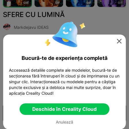
G
I
F
G
I
F
G
I
F
G
I
F
SFERE CU LUMINĂ
Markdejavu IDEAS

Print Settings
Adaugă
Household
Lighting & Lamps



Bucură-te de experiența completă
Adaugă configurația de imprimare

Accesează detaliile complete ale modelelor, bucură-te de
Câștigă mai multe puncte
secționarea fără întreruperi în cloud și de imprimarea cu un
singur clic. Interacționează cu modelele pentru a câștiga
puncte exclusive și a debloca mai multe surprize, doar în
350
aplicația Creality Cloud!

Deschide în Creality Cloud
Cumpărare
Anulează