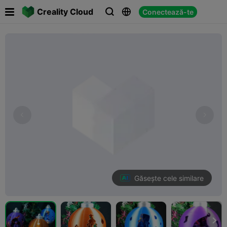

Creality Cloud
Conectează-te



Găsește cele similare
