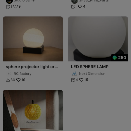
Studio 3D -I-
SF3D_Print_Parts
9
4
1


250
sphere projector light or
LED SPHERE LAMP
lamp
RC factory
Next Dimension
19
15
30
4

