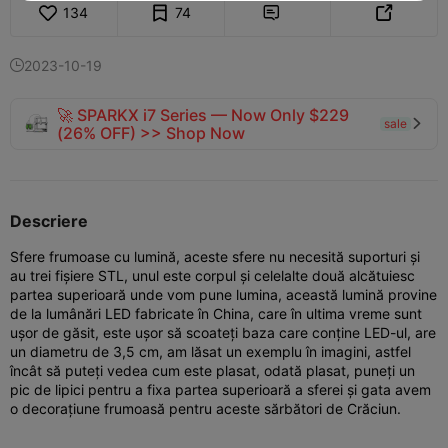
134
74


2023-10-19

🚀 SPARKX i7 Series — Now Only $229
sale

(26% OFF) >> Shop Now
Descriere
Sfere frumoase cu lumină, aceste sfere nu necesită suporturi și
au trei fișiere STL, unul este corpul și celelalte două alcătuiesc
partea superioară unde vom pune lumina, această lumină provine
de la lumânări LED fabricate în China, care în ultima vreme sunt
ușor de găsit, este ușor să scoateți baza care conține LED-ul, are
un diametru de 3,5 cm, am lăsat un exemplu în imagini, astfel
încât să puteți vedea cum este plasat, odată plasat, puneți un
pic de lipici pentru a fixa partea superioară a sferei și gata avem
o decorațiune frumoasă pentru aceste sărbători de Crăciun.