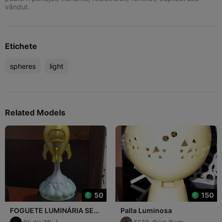
vândut.
Etichete
spheres
light
Related Models
50
150
FOGUETE LUMINÁRIA SEM
Palla Luminosa
FIO (S/ CFS)