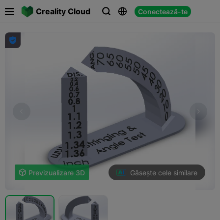

Creality Cloud
Conectează-te




Găsește cele similare

Previzualizare 3D