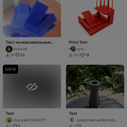
Тест на максимальные
Print Test
углы при печати без
4e1ovek
nyxt
поддержек
23
18
38
102


NSFW

Test
Test
Zbyszek123456777
Joseph Manuel Berretta
Moreno
5
7
3

