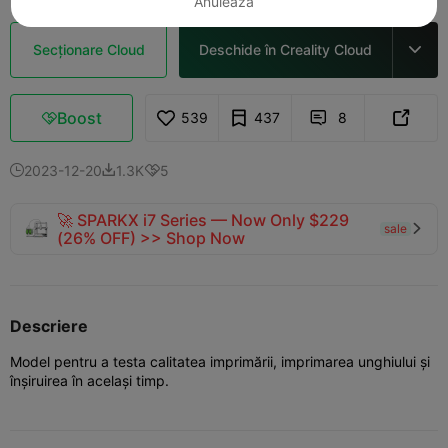
Anulează
Secționare Cloud
Deschide în Creality Cloud

Boost
539
437
8



2023-12-20
1.3K
5



🚀 SPARKX i7 Series — Now Only $229
sale

(26% OFF) >> Shop Now
Descriere
Model pentru a testa calitatea imprimării, imprimarea unghiului și
înșiruirea în același timp.