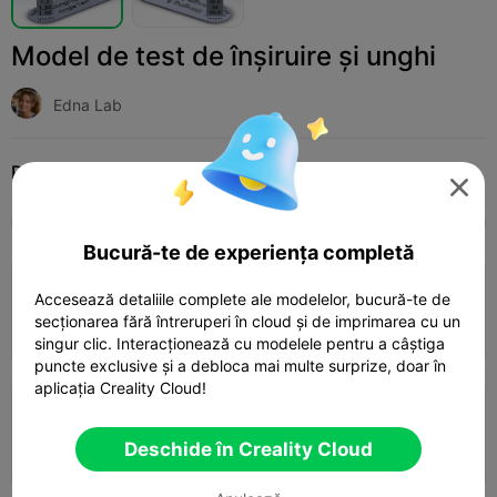
Model de test de înșiruire și unghi
Edna Lab
Print Settings (2)
Adaugă
3D Printers
3D Printer Parts




Toate
K2 Plus
K2 Pro
K2
K2 SE
SPARK
Bucură-te de experiența completă
3.5

0.2mm layer, 2 walls, 15% infill
Accesează detaliile complete ale modelelor, bucură-te de
secționarea fără întreruperi în cloud și de imprimarea cu un
30m 02s
1 plates
4.26g



singur clic. Interacționează cu modelele pentru a câștiga
puncte exclusive și a debloca mai multe surprize, doar în
aplicația Creality Cloud!
0.2mm layer, 2 walls, 10% infill
Deschide în Creality Cloud
53m 56s
1 plates
14.49g


