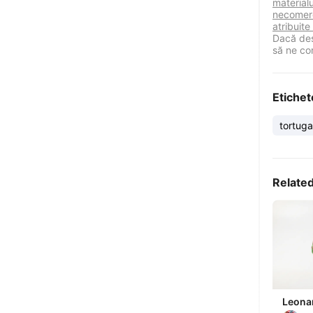
materialu
necomerc
atribuite
Dacă des
să ne co
Etichet
tortuga
Relate
Leona
Ninja 