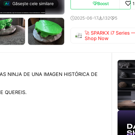
Boost
Găsește cele similare

2025-06-17
132
5



🚀 SPARKX i7 Series
Shop Now
AS NINJA DE UNA IMAGEN HISTÓRICA DE
E QUEREIS.