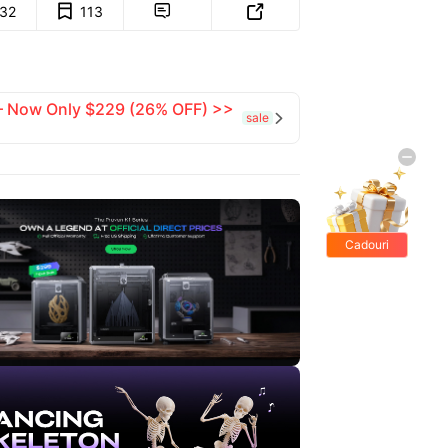
132
113


 — Now Only $229 (26% OFF) >>
sale

Cadouri
gratis