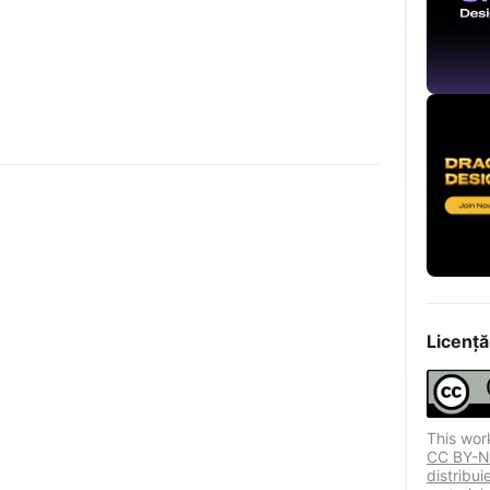
Licență
This wor
CC BY-NC
distribu