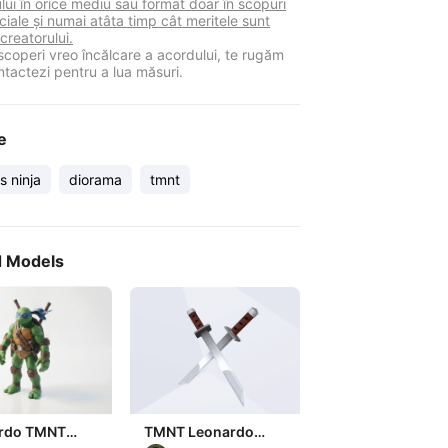
lui în orice mediu sau format doar în scopuri
iale și numai atâta timp cât meritele sunt
 creatorului.
coperi vreo încălcare a acordului, te rugăm
ntactezi pentru a lua măsuri.
e
s ninja
diorama
tmnt
d Models
rdo TMNT
TMNT Leonardo
Turtle Figurine
Katana