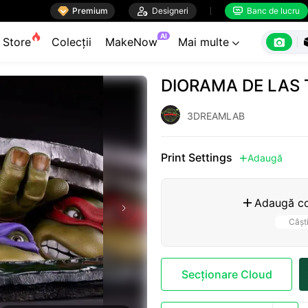

Premium

Designeri
Banc de lucru


AI

Store
Colecții
MakeNow
Mai multe

DIORAMA DE LAS
3DREAMLAB
Print Settings
Adaugă

Adaugă co

Câșt
Secționare Cloud