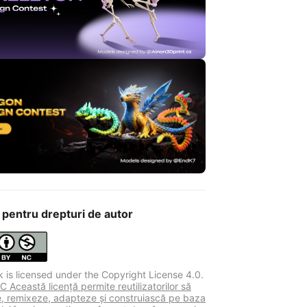
 pentru drepturi de autor
k is licensed under the Copyright License 4.0.
 Această licență permite reutilizatorilor să
ie, remixeze, adapteze și construiască pe baza