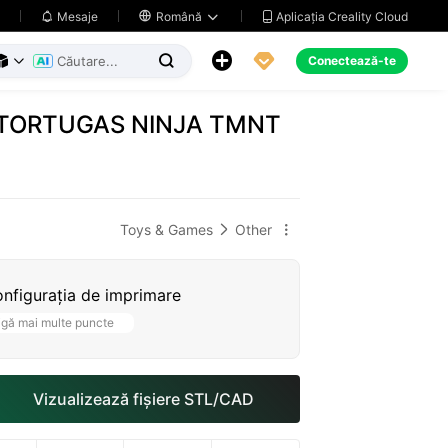
Aplicația Creality Cloud
Mesaje

Română





Conectează-te



 TORTUGAS NINJA TMNT
Toys & Games
Other


nfigurația de imprimare
igă mai multe puncte
Vizualizează fișiere STL/CAD