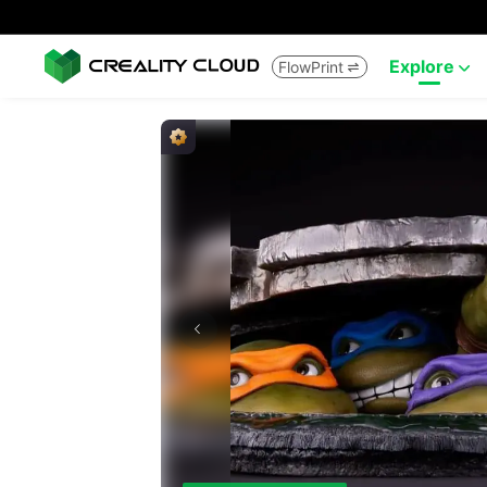
Explore
FlowPrint

