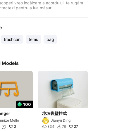
coperi vreo încălcare a acordului, te rugăm
ntactezi pentru a lua măsuri.
e
trashcan
temu
bag
d Models
100
anger
垃圾袋壁挂式
nnize Mello
Jianyu Ding
2

27
334
79

