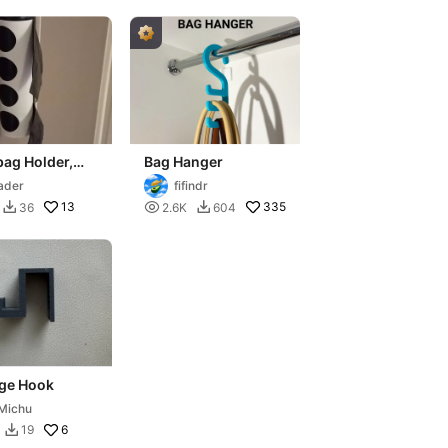
ag Holder,
Bag Hanger
 Mounted
ader
fifindr
13

335
36
2.6K
604


ge Hook
Michu
6
19
