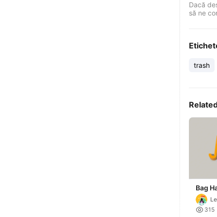
Dacă des
să ne co
Etichet
trash
Relate
Bag H
Le

315