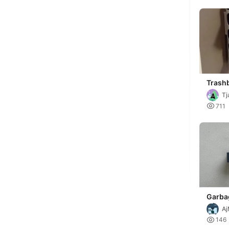
Trashb
Screw
Tj

711
Garba
Aj

146