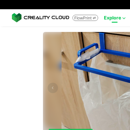
Explore
FlowPrint

