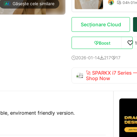
04h 01

Găsește cele similare
Secționare Cloud
Boost

2026-01-14
217
17



🚀 SPARKX i7 Series
Shop Now
ble, enviroment friendly version.