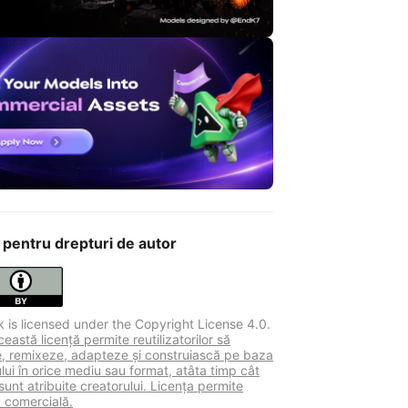
 pentru drepturi de autor
k is licensed under the Copyright License 4.0.
astă licență permite reutilizatorilor să
ie, remixeze, adapteze și construiască pe baza
lui în orice mediu sau format, atâta timp cât
sunt atribuite creatorului. Licența permite
a comercială.