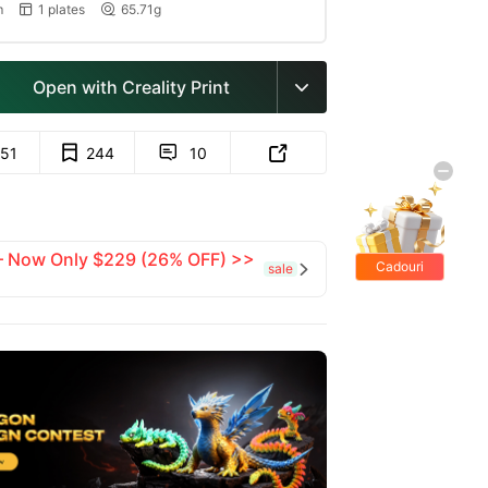
m
1 plates
65.71g


Open with Creality Print

151
244
10


 — Now Only $229 (26% OFF) >>
Cadouri
sale

gratis