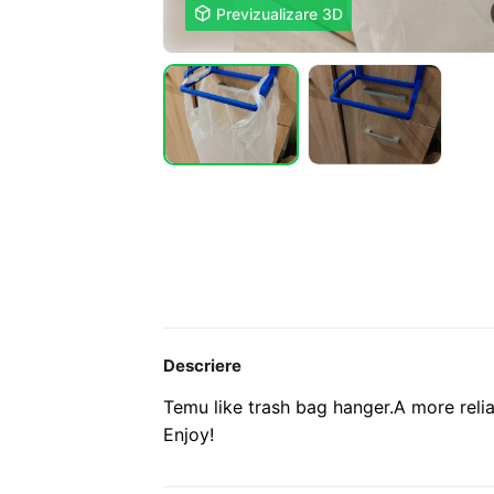

Previzualizare 3D
Descriere
Temu like trash bag hanger.
A more relia
Enjoy!