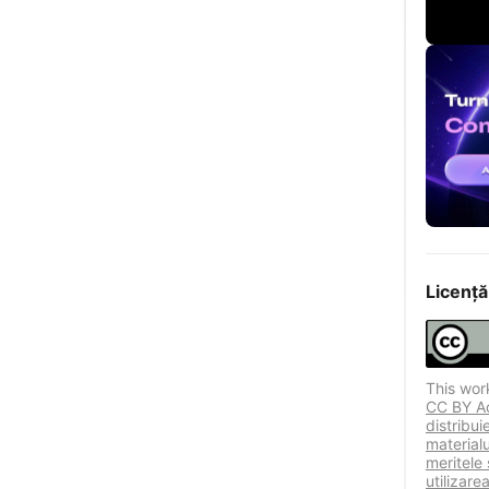
Licență
This wor
CC BY Ace
distribu
materialu
meritele 
utilizare