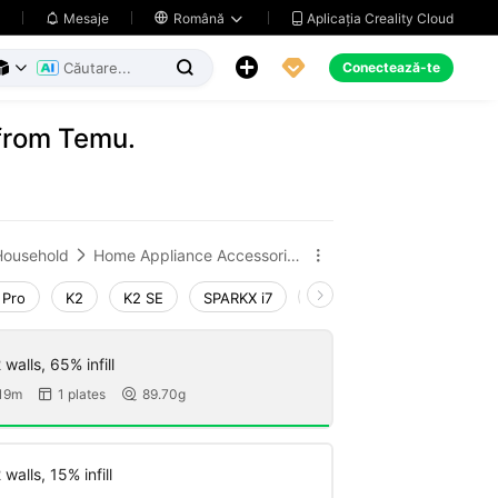
Aplicația Creality Cloud
Mesaje

Română





Conectează-te



from Temu.
Household
Home Appliance Accessories


 Pro
K2
K2 SE
SPARKX i7
Creality Hi
Ender-3 V
walls, 65% infill
19m
1 plates
89.70g


walls, 15% infill