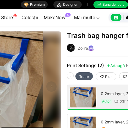

Premium

Designeri
Banc de lucru


AI

Store
Colecții
MakeNow
Mai multe

Trash bag hanger 
ZolYe
Print Settings (2)
Adaugă

Toate
K2 Plus
K2
0.2mm layer, 2 
Autor
03h 

0.2mm layer, 2 