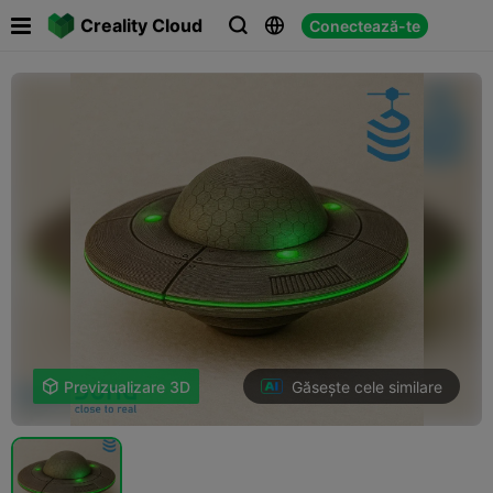

Creality Cloud
Conectează-te



Găsește cele similare

Previzualizare 3D