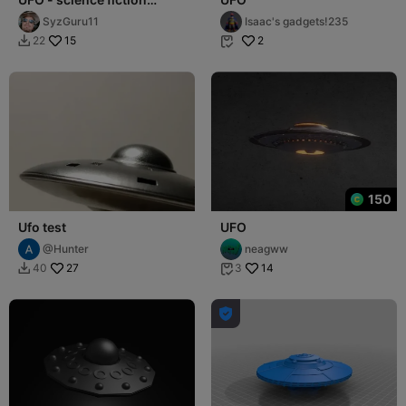
television series 1970
SyzGuru11
Isaac's gadgets!235
15
2
22


150
Ufo test
UFO
@Hunter
neagww
27
14
40
3


