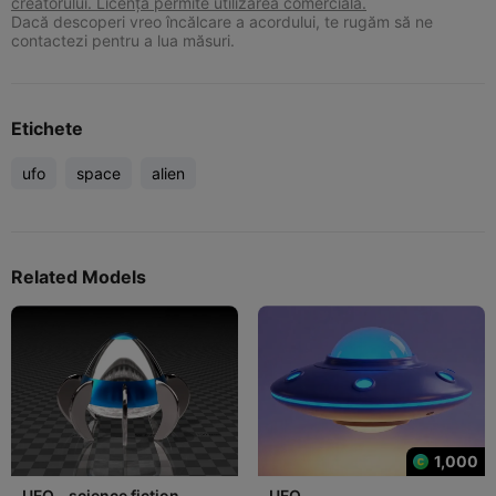
creatorului. Licența permite utilizarea comercială.
Dacă descoperi vreo încălcare a acordului, te rugăm să ne
contactezi pentru a lua măsuri.
Etichete
ufo
space
alien
Related Models
1,000
UFO - science fiction
UFO