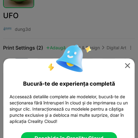
UFO
dung3d
Print Settings (2)
Adaugă
Art & Design
Digital Art



Toate
K2 Plus
K2 Pro
K2
K2 SE
SPARK

0.2mm layer, 2 walls, 10% infill
Bucură-te de experiența completă
20m 15s
1 plates
13.83g



Accesează detaliile complete ale modelelor, bucură-te de
secționarea fără întreruperi în cloud și de imprimarea cu un
singur clic. Interacționează cu modelele pentru a câștiga
puncte exclusive și a debloca mai multe surprize, doar în
0.2mm layer, 2 walls, 15% infill
aplicația Creality Cloud!
1d 03h
1 plates
412.83g


