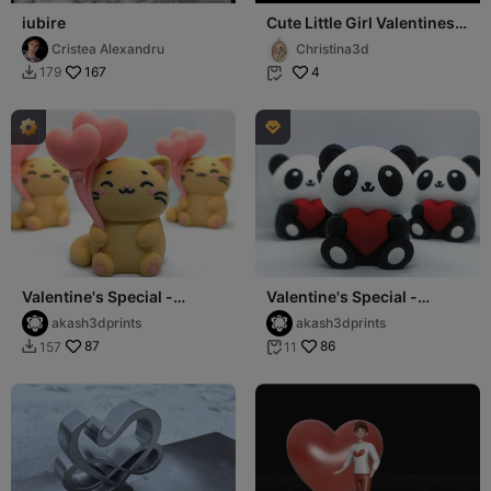
iubire
Cute Little Girl Valentines
day Gift
Cristea Alexandru
Christina3d
167
4
179



Valentine's Special -
Valentine's Special -
Kawaii Cat
Kawaii Panda
akash3dprints
akash3dprints
87
86
157
11

