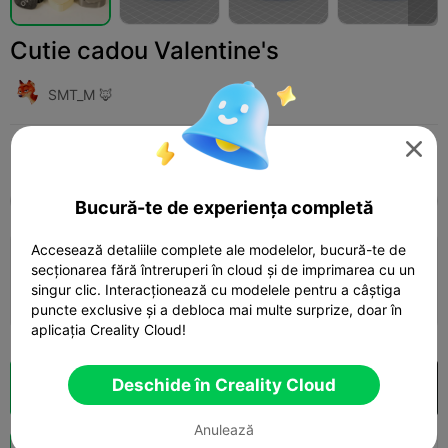
Cutie cadou Valentine's
SMT_M 🦊

Print Settings (1)
Adaugă
Fashion
Other



Toate
K2 Plus
K2 Pro
K2
K2 SE
SPARK
Bucură-te de experiența completă
Accesează detaliile complete ale modelelor, bucură-te de
0.2mm layer, 2 walls, 15% infill
secționarea fără întreruperi în cloud și de imprimarea cu un
singur clic. Interacționează cu modelele pentru a câștiga
03h 15m
3 plates
148.24g



puncte exclusive și a debloca mai multe surprize, doar în
aplicația Creality Cloud!
Deschide în Creality Cloud
Secționare Cloud
Deschide în Creality Cloud

Anulează