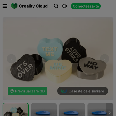

Creality Cloud
Conectează-te



Găsește cele similare

Previzualizare 3D
