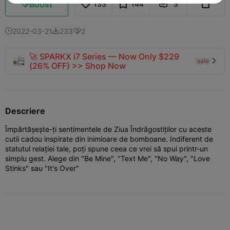
Boost
133
144
3



2022-03-21
233
2



🚀 SPARKX i7 Series — Now Only $229
sale

(26% OFF) >> Shop Now
Descriere
Împărtășește-ți sentimentele de Ziua Îndrăgostiților cu aceste
cutii cadou inspirate din inimioare de bomboane. Indiferent de
statutul relației tale, poți spune ceea ce vrei să spui printr-un
simplu gest. Alege din "Be Mine", "Text Me", "No Way", "Love
Stinks" sau "It's Over"