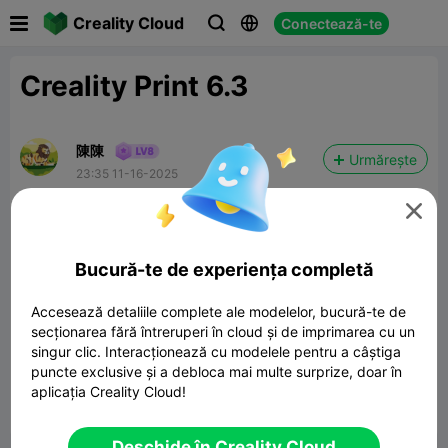

Creality Cloud
Conectează-te



Creality Print 6.3
陳陳
Urmărește
23:35 11-16-2025

how to
您好
Bucură-te de experiența completă
在Creality Print 6.3 中 如何直接觀看 填充的情況
Accesează detaliile complete ale modelelor, bucură-te de
不然都要輸出g-code 還是觀看
secționarea fără întreruperi în cloud și de imprimarea cu un
singur clic. Interacționează cu modelele pentru a câștiga
謝謝
puncte exclusive și a debloca mai multe surprize, doar în
aplicația Creality Cloud!


Raport
2
2

Deschide în Creality Cloud