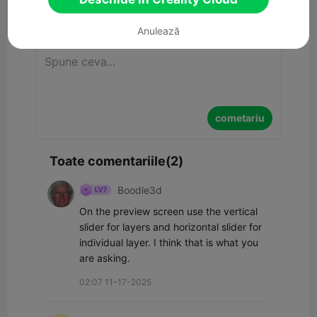
cometariu
Anulează
cometariu
Toate comentariile(2)
Boodle3d
On the preview screen use the vertical 
slider for layers and horizontal slider for 
individual layer. I think that is what you 
are asking.
02:07 11-17-2025