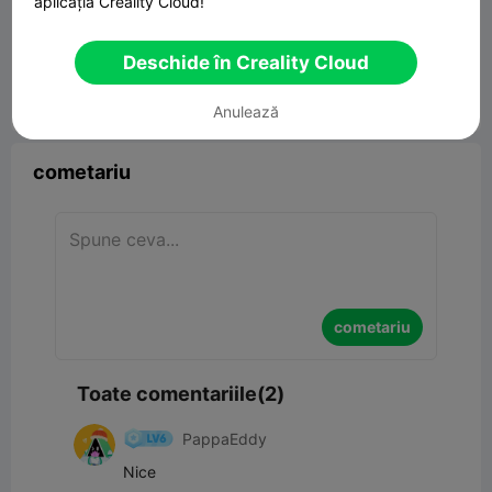
aplicația Creality Cloud!
Test boat
10.76MB
Model 3D înrudit
Deschide în Creality Cloud


Raport
8
2

Anulează
cometariu
cometariu
Toate comentariile(2)
PappaEddy
Nice