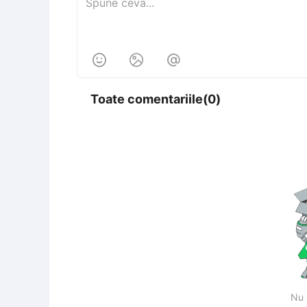



Toate comentariile(0)
Nu 