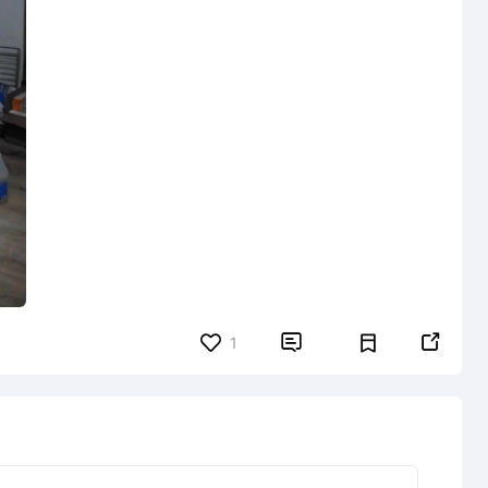


1