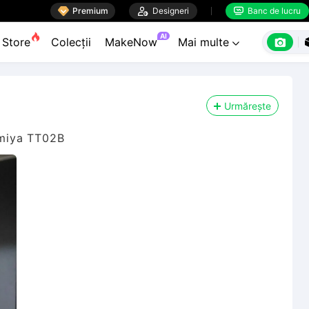

Premium

Designeri
Banc de lucru


AI

Store
Colecții
MakeNow
Mai multe

Urmărește
tamiya TT02B