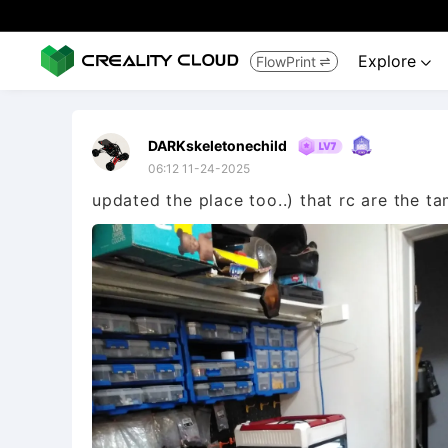
Explore
FlowPrint


DARKskeletonechild
06:12 11-24-2025
updated the place too..) that rc are the 