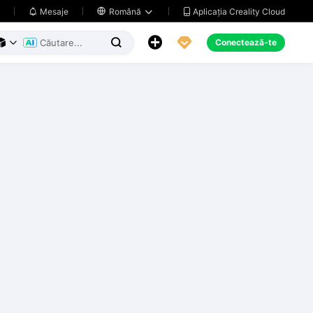
Aplicația Creality Cloud
Mesaje

Română





Conectează-te


