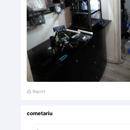
Raport

cometariu