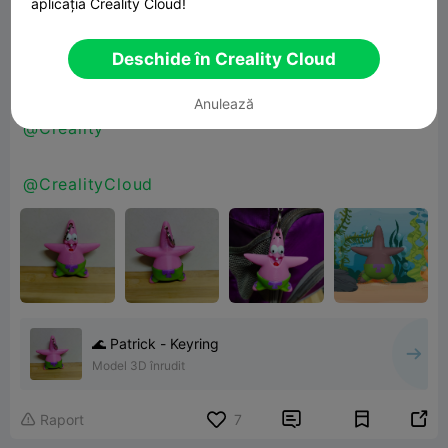
aplicația Creality Cloud!
100% loyal. ⭐💗
Clip him on and let the nonsense begin.
Deschide în Creality Cloud
Anulează
@Creality
@CrealityCloud
🌊 Patrick - Keyring
Model 3D înrudit


Raport
7
