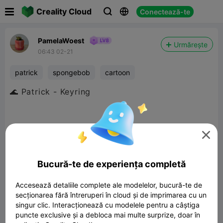

Creality Cloud
Conectează-te



PamelaWoest
Urmărește
06:43 02-21
patrick
spongebob
cartoon
🌊 Patrick - Keyring
Meet Captain No-Brains—the happiest little

starfish who forgot what he was doing… but
showed up anyway. With his permanently
Bucură-te de experiența completă
shocked face and legendary bucktooth, he’s
Accesează detaliile complete ale modelelor, bucură-te de
here to guard your keys or bag with pure
secționarea fără întreruperi în cloud și de imprimarea cu un
chaotic confidence.
singur clic. Interacționează cu modelele pentru a câștiga
puncte exclusive și a debloca mai multe surprize, doar în
Zero thoughts.Maximum vibes.