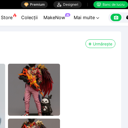

Premium

Designeri
Banc de lucru


AI

Store
Colecții
MakeNow
Mai multe

Urmărește