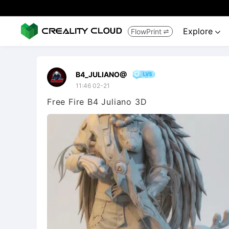
Explore
FlowPrint


B4_JULIANO@
11:46 02-21
Free Fire B4 Juliano 3D