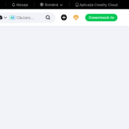
Aplicația Creality Cloud
Mesaje

Română





Conectează-te


