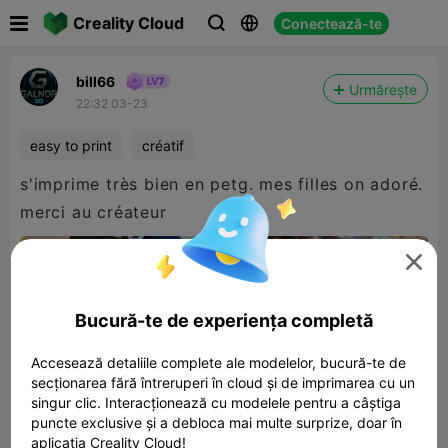

Creality Cloud
Conectează-te



bill66
Urmărește
22:32 03-23
easy to print
créatif
s'imprime très bien en petg. mes filles on adoré.
merci au créateur

Bucură-te de experiența completă
Accesează detaliile complete ale modelelor, bucură-te de
secționarea fără întreruperi în cloud și de imprimarea cu un
singur clic. Interacționează cu modelele pentru a câștiga
puncte exclusive și a debloca mai multe surprize, doar în
aplicația Creality Cloud!