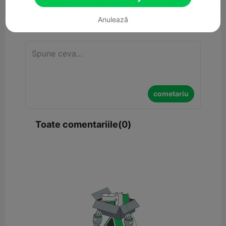
Anulează
cometariu
cometariu
Toate comentariile(0)