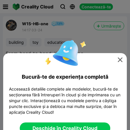

Creality Cloud
Conectează-te



W15-HB-one
Urmărește
14:17 03-24
building
toy
educational
From head to hand. What a time

Bucură-te de experiența completă
Accesează detaliile complete ale modelelor, bucură-te de
secționarea fără întreruperi în cloud și de imprimarea cu un
singur clic. Interacționează cu modelele pentru a câștiga
puncte exclusive și a debloca mai multe surprize, doar în
aplicația Creality Cloud!


Raport
5

Deschide în Creality Cloud