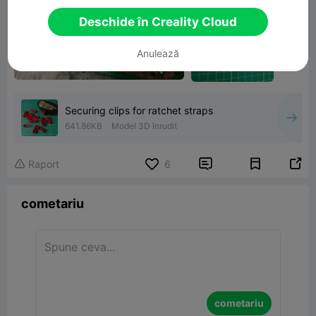
Deschide în Creality Cloud
Anulează
Securing clips for ratchet straps
641.86KB
Model 3D înrudit


Raport
6

cometariu
cometariu