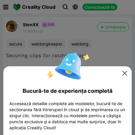

Creality Cloud
Conectează-te



StonXX
Urmărește
11:59 03-27
secure
webbingkeeper
webbing
Securing clips for ratchet straps

They are simply inserted and secure the
webbing before it unwinds.
Bucură-te de experiența completă
Accesează detaliile complete ale modelelor, bucură-te de
secționarea fără întreruperi în cloud și de imprimarea cu un
singur clic. Interacționează cu modelele pentru a câștiga
puncte exclusive și a debloca mai multe surprize, doar în
aplicația Creality Cloud!